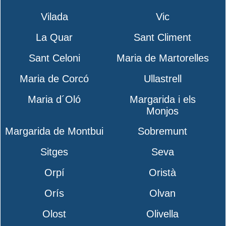
Vilada
Vic
La Quar
Sant Climent
Sant Celoni
Maria de Martorelles
Maria de Corcó
Ullastrell
Maria d´Oló
Margarida i els
Monjos
Margarida de Montbui
Sobremunt
Sitges
Seva
Orpí
Oristà
Orís
Olvan
Olost
Olivella