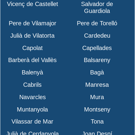
Vicenç de Castellet
Salvador de
Guardiola
Pere de Vilamajor
Pere de Torelló
Julià de Vilatorta
Cardedeu
Capolat
Capellades
Barberà del Vallès
Balsareny
Balenyà
Bagà
Cabrils
Manresa
Navarcles
Mura
Muntanyola
Montseny
Vilassar de Mar
Tona
Julià de Cerdanyola
Joan Despí