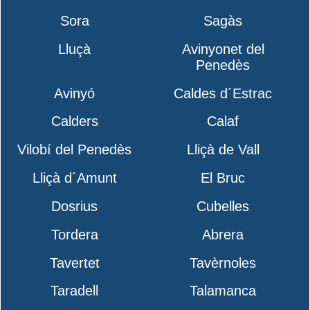
Sora
Sagàs
Lluçà
Avinyonet del
Penedès
Avinyó
Caldes d´Estrac
Calders
Calaf
Vilobí del Penedès
Lliçà de Vall
Lliçà d´Amunt
El Bruc
Dosrius
Cubelles
Tordera
Abrera
Tavertet
Tavèrnoles
Taradell
Talamanca