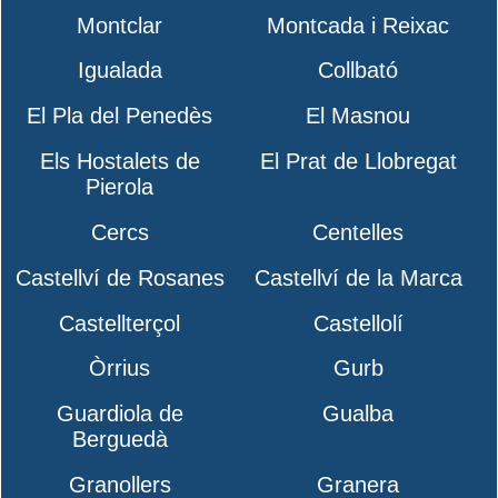
Montclar
Montcada i Reixac
Igualada
Collbató
El Pla del Penedès
El Masnou
Els Hostalets de
El Prat de Llobregat
Pierola
Cercs
Centelles
Castellví de Rosanes
Castellví de la Marca
Castellterçol
Castellolí
Òrrius
Gurb
Guardiola de
Gualba
Berguedà
Granollers
Granera