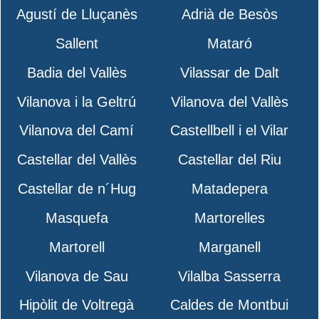
Agustí de Lluçanès
Adrià de Besòs
Sallent
Mataró
Badia del Vallès
Vilassar de Dalt
Vilanova i la Geltrú
Vilanova del Vallès
Vilanova del Camí
Castellbell i el Vilar
Castellar del Vallès
Castellar del Riu
Castellar de n´Hug
Matadepera
Masquefa
Martorelles
Martorell
Marganell
Vilanova de Sau
Vilalba Sasserra
Hipòlit de Voltregà
Caldes de Montbui