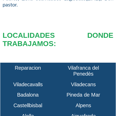
pastor.
LOCALIDADES DONDE
TRABAJAMOS:
Reparacion
Vilafranca del
Penedès
Viladecavalls
Viladecans
Badalona
Pineda de Mar
Castellbisbal
Alpens
Alella
Aiguafreda