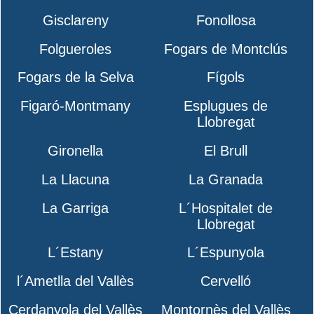
Gisclareny
Fonollosa
Folgueroles
Fogars de Montclús
Fogars de la Selva
Fígols
Figaró-Montmany
Esplugues de
Llobregat
Gironella
El Brull
La Llacuna
La Granada
La Garriga
L´Hospitalet de
Llobregat
L´Estany
L´Espunyola
l´Ametlla del Vallès
Cervelló
Cerdanyola del Vallès
Montornès del Vallès