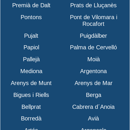
Premià de Dalt
Prats de Lluçanès
Pontons
Pont de Vilomara i
Rocafort
Pujalt
Puigdàlber
Papiol
Palma de Cervelló
Pallejà
Moià
Mediona
Argentona
Arenys de Munt
Arenys de Mar
Bigues i Riells
Berga
Bellprat
Cabrera d´Anoia
Borredà
Avià