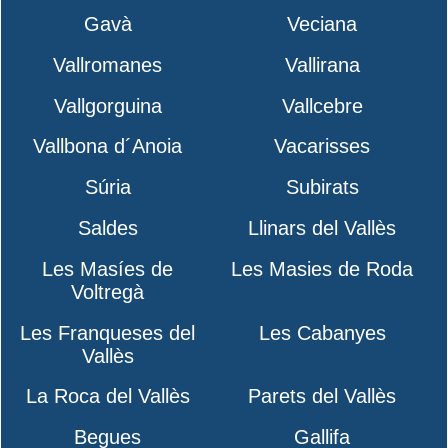
Gavà
Veciana
Vallromanes
Vallirana
Vallgorguina
Vallcebre
Vallbona d´Anoia
Vacarisses
Súria
Subirats
Saldes
Llinars del Vallès
Les Masíes de
Les Masies de Roda
Voltregà
Les Franqueses del
Les Cabanyes
Vallès
La Roca del Vallès
Parets del Vallès
Begues
Gallifa