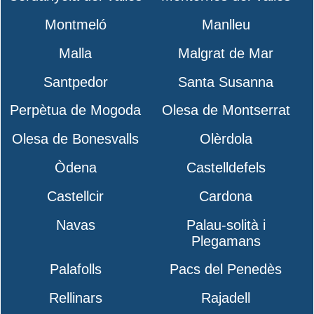
Montmeló
Manlleu
Malla
Malgrat de Mar
Santpedor
Santa Susanna
Perpètua de Mogoda
Olesa de Montserrat
Olesa de Bonesvalls
Olèrdola
Òdena
Castelldefels
Castellcir
Cardona
Navas
Palau-solità i
Plegamans
Palafolls
Pacs del Penedès
Rellinars
Rajadell