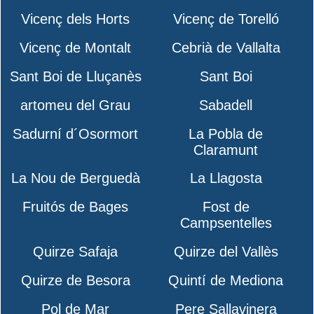
Vicenç dels Horts
Vicenç de Torelló
Vicenç de Montalt
Cebrià de Vallalta
Sant Boi de Lluçanès
Sant Boi
artomeu del Grau
Sabadell
Sadurní d´Osormort
La Pobla de
Claramunt
La Nou de Berguedà
La Llagosta
Fruitós de Bages
Fost de
Campsentelles
Quirze Safaja
Quirze del Vallès
Quirze de Besora
Quintí de Mediona
Pol de Mar
Pere Sallavinera