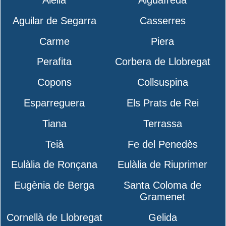
Aguilar de Segarra
Casserres
Carme
Piera
Perafita
Corbera de Llobregat
Copons
Collsuspina
Esparreguera
Els Prats de Rei
Tiana
Terrassa
Teià
Fe del Penedès
Eulàlia de Ronçana
Eulàlia de Riuprimer
Eugènia de Berga
Santa Coloma de
Gramenet
Cornellà de Llobregat
Gelida