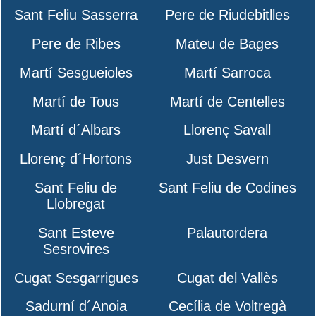
Sant Feliu Sasserra
Pere de Riudebitlles
Pere de Ribes
Mateu de Bages
Martí Sesgueioles
Martí Sarroca
Martí de Tous
Martí de Centelles
Martí d´Albars
Llorenç Savall
Llorenç d´Hortons
Just Desvern
Sant Feliu de
Sant Feliu de Codines
Llobregat
Sant Esteve
Palautordera
Sesrovires
Cugat Sesgarrigues
Cugat del Vallès
Sadurní d´Anoia
Cecília de Voltregà