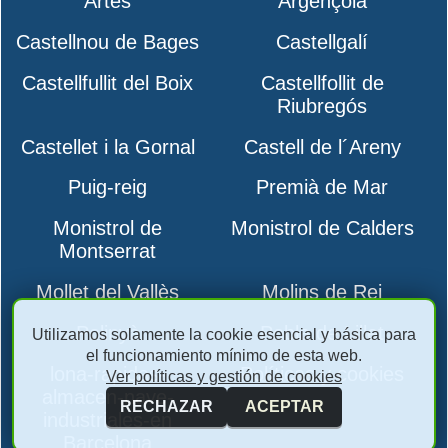
Artés
Argençola
Castellnou de Bages
Castellgalí
Castellfullit del Boix
Castellfollit de
Riubregós
Castellet i la Gornal
Castell de l´Areny
Puig-reig
Premià de Mar
Monistrol de
Monistrol de Calders
Montserrat
Mollet del Vallès
Molins de Rei
Polinyà
Pobla de Lillet
Utilizamos solamente la cookie esencial y básica para
el funcionamiento mínimo de esta web.
lona-rapidas-
Políticas y cookies
Ver políticas y gestión de cookies
almacen-nave-
RECHAZAR
ACEPTAR
industriales-en
Barcelona