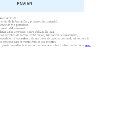
miento
: PPAC
l envío de información y prospección comercial,
servicios y/o productos.
miento del interesado.
derán datos a terceros, salvo obligación legal.
 los derechos de acceso, rectificación, limitación de tratamiento,
 oposición al tratamiento de sus datos de carácter personal, así como a la
to prestado para el tratamiento de los mismos.
: puede consultar la información detallada sobre Protección de Datos
aquí
.