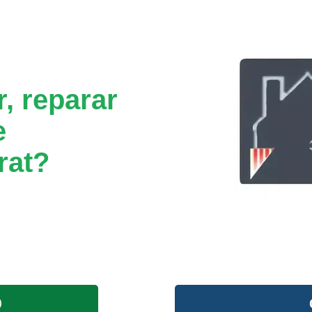
, reparar
e
rat?