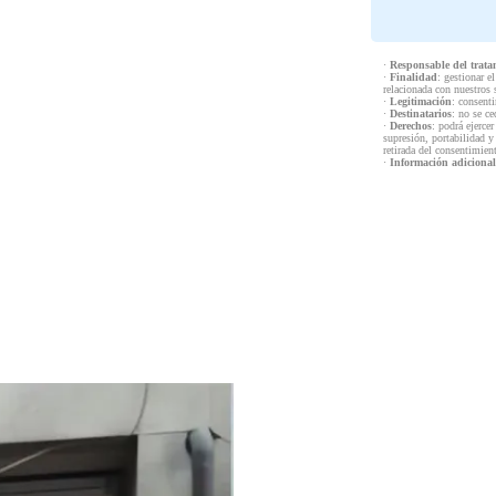
·
Responsable del trata
·
Finalidad
: gestionar e
relacionada con nuestros 
·
Legitimación
: consenti
·
Destinatarios
: no se ce
·
Derechos
: podrá ejercer
supresión, portabilidad y
retirada del consentimien
·
Información adicional