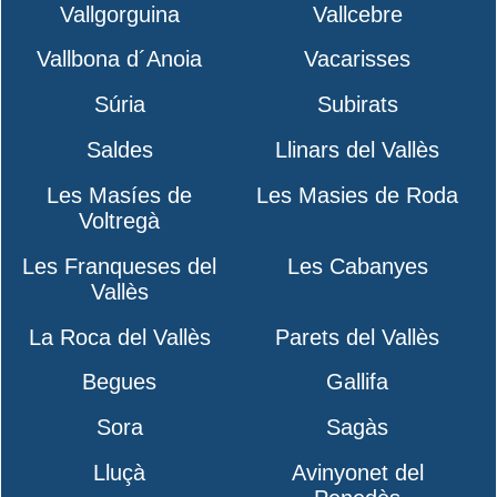
Vallgorguina
Vallcebre
Vallbona d´Anoia
Vacarisses
Súria
Subirats
Saldes
Llinars del Vallès
Les Masíes de
Les Masies de Roda
Voltregà
Les Franqueses del
Les Cabanyes
Vallès
La Roca del Vallès
Parets del Vallès
Begues
Gallifa
Sora
Sagàs
Lluçà
Avinyonet del