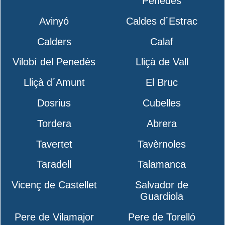
Penedès
Avinyó
Caldes d´Estrac
Calders
Calaf
Vilobí del Penedès
Lliçà de Vall
Lliçà d´Amunt
El Bruc
Dosrius
Cubelles
Tordera
Abrera
Tavertet
Tavèrnoles
Taradell
Talamanca
Vicenç de Castellet
Salvador de
Guardiola
Pere de Vilamajor
Pere de Torelló