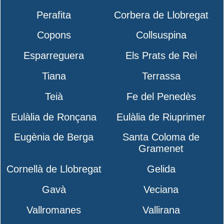
Perafita
Corbera de Llobregat
Copons
Collsuspina
Esparreguera
Els Prats de Rei
Tiana
Terrassa
Teià
Fe del Penedès
Eulàlia de Ronçana
Eulàlia de Riuprimer
Eugènia de Berga
Santa Coloma de
Gramenet
Cornellà de Llobregat
Gelida
Gavà
Veciana
Vallromanes
Vallirana