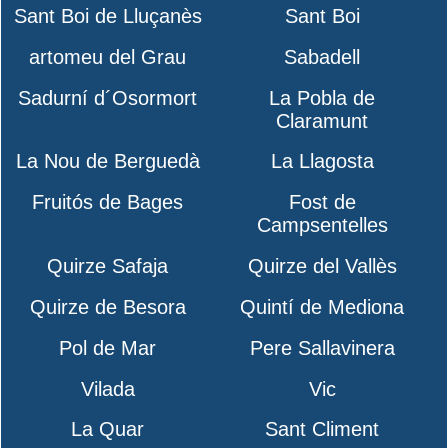
Sant Boi de Lluçanès
Sant Boi
artomeu del Grau
Sabadell
Sadurní d´Osormort
La Pobla de
Claramunt
La Nou de Berguedà
La Llagosta
Fruitós de Bages
Fost de
Campsentelles
Quirze Safaja
Quirze del Vallès
Quirze de Besora
Quintí de Mediona
Pol de Mar
Pere Sallavinera
Vilada
Vic
La Quar
Sant Climent