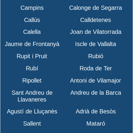
Campins
Calonge de Segarra
Callús
Calldetenes
Calella
Joan de Vilatorrada
Jaume de Frontanyà
Iscle de Vallalta
Rupit i Pruit
Rubió
Rubí
Roda de Ter
Ripollet
Antoni de Vilamajor
Sant Andreu de
Andreu de la Barca
Llavaneres
Agustí de Lluçanès
Adrià de Besòs
Sallent
Mataró