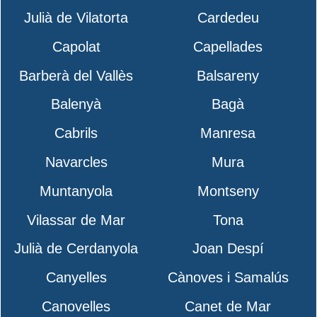
Julià de Vilatorta
Cardedeu
Capolat
Capellades
Barberà del Vallès
Balsareny
Balenyà
Bagà
Cabrils
Manresa
Navarcles
Mura
Muntanyola
Montseny
Vilassar de Mar
Tona
Julià de Cerdanyola
Joan Despí
Canyelles
Cànoves i Samalús
Canovelles
Canet de Mar