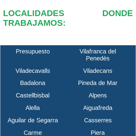
LOCALIDADES DONDE
TRABAJAMOS:
Presupuesto
Vilafranca del
Penedès
Viladecavalls
Viladecans
Badalona
Pineda de Mar
Castellbisbal
Alpens
Alella
Aiguafreda
Aguilar de Segarra
Casserres
Carme
Piera