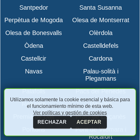
Santpedor
Santa Susanna
Perpètua de Mogoda
Olesa de Montserrat
Olesa de Bonesvalls
Olèrdola
Òdena
Castelldefels
Castellcir
Cardona
Navas
Palau-solità i
Plegamans
Palafolls
Pacs del Penedès
Utilizamos solamente la cookie esencial y básica para
Rellinars
Rajadell
el funcionamiento mínimo de esta web.
Ver políticas y gestión de cookies
Premià de Dalt
Prats de Lluçanès
RECHAZAR
ACEPTAR
Pontons
Pont de Vilomara i
Rocafort