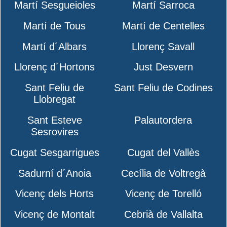
Martí Sesgueioles
Martí Sarroca
Martí de Tous
Martí de Centelles
Martí d´Albars
Llorenç Savall
Llorenç d´Hortons
Just Desvern
Sant Feliu de
Sant Feliu de Codines
Llobregat
Sant Esteve
Palautordera
Sesrovires
Cugat Sesgarrigues
Cugat del Vallès
Sadurní d´Anoia
Cecília de Voltregà
Vicenç dels Horts
Vicenç de Torelló
Vicenç de Montalt
Cebrià de Vallalta