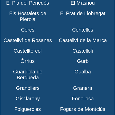
El Pla del Penedès
El Masnou
Els Hostalets de
El Prat de Llobregat
Pierola
Cercs
Centelles
Castellví de Rosanes
Castellví de la Marca
Castellterçol
Castellolí
Òrrius
Gurb
Guardiola de
Gualba
Berguedà
Granollers
Granera
Gisclareny
Fonollosa
Folgueroles
Fogars de Montclús