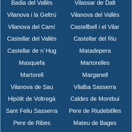
Badia del Vallès
Vilassar de Dalt
Vilanova i la Geltrú
Vilanova del Vallès
Vilanova del Camí
Castellbell i el Vilar
Castellar del Vallès
Castellar del Riu
Castellar de n´Hug
Matadepera
Masquefa
Martorelles
Martorell
Marganell
Vilanova de Sau
Vilalba Sasserra
Hipòlit de Voltregà
Caldes de Montbui
Sant Feliu Sasserra
Pere de Riudebitlles
Pere de Ribes
Mateu de Bages