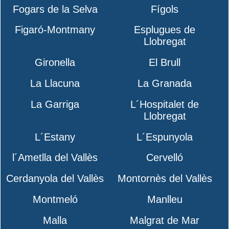
Fogars de la Selva
Fígols
Figaró-Montmany
Esplugues de
Llobregat
Gironella
El Brull
La Llacuna
La Granada
La Garriga
L´Hospitalet de
Llobregat
L´Estany
L´Espunyola
l´Ametlla del Vallès
Cervelló
Cerdanyola del Vallès
Montornès del Vallès
Montmeló
Manlleu
Malla
Malgrat de Mar