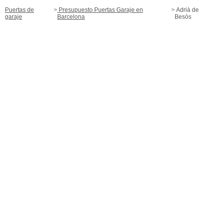
Puertas de
Presupuesto Puertas Garaje en
Adrià de
garaje
Barcelona
Besòs