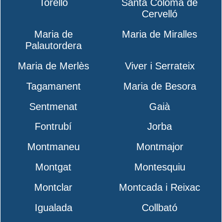
Torelló
Santa Coloma de
Cervelló
Maria de
Maria de Miralles
Palautordera
Maria de Merlès
Viver i Serrateix
Tagamanent
Maria de Besora
Sentmenat
Gaià
Fontrubí
Jorba
Montmaneu
Montmajor
Montgat
Montesquiu
Montclar
Montcada i Reixac
Igualada
Collbató