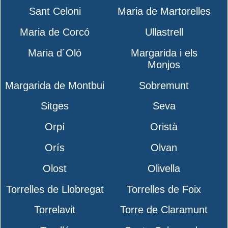
Sant Celoni
Maria de Martorelles
Maria de Corcó
Ullastrell
Maria d´Oló
Margarida i els
Monjos
Margarida de Montbui
Sobremunt
Sitges
Seva
Orpí
Oristà
Orís
Olvan
Olost
Olivella
Torrelles de Llobregat
Torrelles de Foix
Torrelavit
Torre de Claramunt