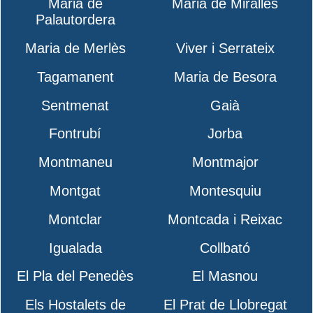
Maria de
Maria de Miralles
Palautordera
Maria de Merlès
Viver i Serrateix
Tagamanent
Maria de Besora
Sentmenat
Gaià
Fontrubí
Jorba
Montmaneu
Montmajor
Montgat
Montesquiu
Montclar
Montcada i Reixac
Igualada
Collbató
El Pla del Penedès
El Masnou
Els Hostalets de
El Prat de Llobregat