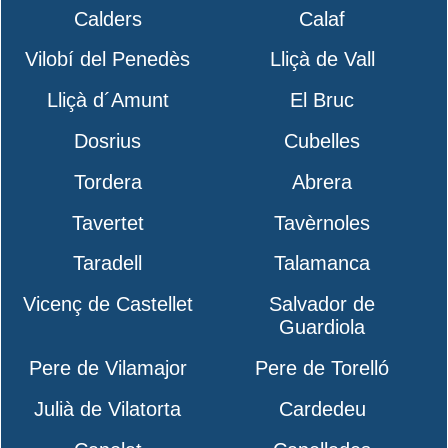
Calders
Calaf
Vilobí del Penedès
Lliçà de Vall
Lliçà d´Amunt
El Bruc
Dosrius
Cubelles
Tordera
Abrera
Tavertet
Tavèrnoles
Taradell
Talamanca
Vicenç de Castellet
Salvador de
Guardiola
Pere de Vilamajor
Pere de Torelló
Julià de Vilatorta
Cardedeu