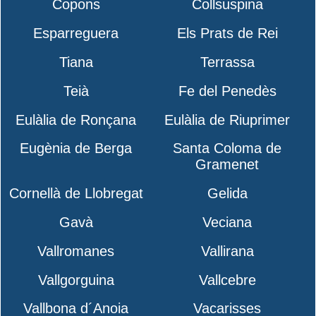
Copons
Collsuspina
Esparreguera
Els Prats de Rei
Tiana
Terrassa
Teià
Fe del Penedès
Eulàlia de Ronçana
Eulàlia de Riuprimer
Eugènia de Berga
Santa Coloma de
Gramenet
Cornellà de Llobregat
Gelida
Gavà
Veciana
Vallromanes
Vallirana
Vallgorguina
Vallcebre
Vallbona d´Anoia
Vacarisses