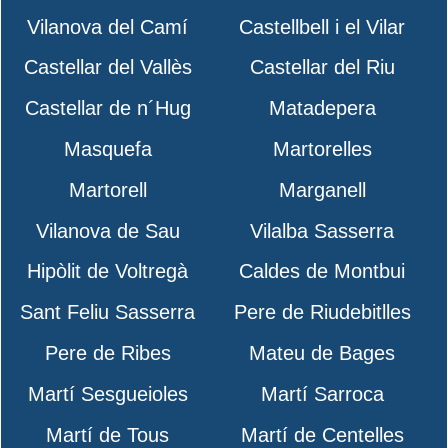
Vilanova del Camí
Castellbell i el Vilar
Castellar del Vallès
Castellar del Riu
Castellar de n´Hug
Matadepera
Masquefa
Martorelles
Martorell
Marganell
Vilanova de Sau
Vilalba Sasserra
Hipòlit de Voltregà
Caldes de Montbui
Sant Feliu Sasserra
Pere de Riudebitlles
Pere de Ribes
Mateu de Bages
Martí Sesgueioles
Martí Sarroca
Martí de Tous
Martí de Centelles