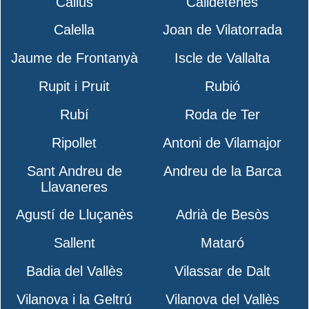
Callús
Calldetenes
Calella
Joan de Vilatorrada
Jaume de Frontanyà
Iscle de Vallalta
Rupit i Pruit
Rubió
Rubí
Roda de Ter
Ripollet
Antoni de Vilamajor
Sant Andreu de
Andreu de la Barca
Llavaneres
Agustí de Lluçanès
Adrià de Besòs
Sallent
Mataró
Badia del Vallès
Vilassar de Dalt
Vilanova i la Geltrú
Vilanova del Vallès