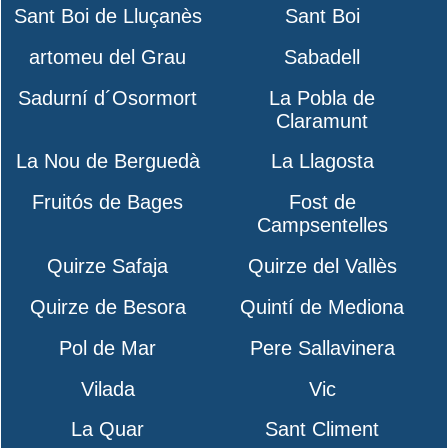
Sant Boi de Lluçanès
Sant Boi
artomeu del Grau
Sabadell
Sadurní d´Osormort
La Pobla de
Claramunt
La Nou de Berguedà
La Llagosta
Fruitós de Bages
Fost de
Campsentelles
Quirze Safaja
Quirze del Vallès
Quirze de Besora
Quintí de Mediona
Pol de Mar
Pere Sallavinera
Vilada
Vic
La Quar
Sant Climent