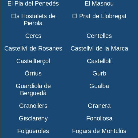
El Pla del Penedès
El Masnou
Els Hostalets de
El Prat de Llobregat
Pierola
Cercs
Centelles
Castellví de Rosanes
Castellví de la Marca
Castellterçol
Castellolí
Òrrius
Gurb
Guardiola de
Gualba
Berguedà
Granollers
Granera
Gisclareny
Fonollosa
Folgueroles
Fogars de Montclús