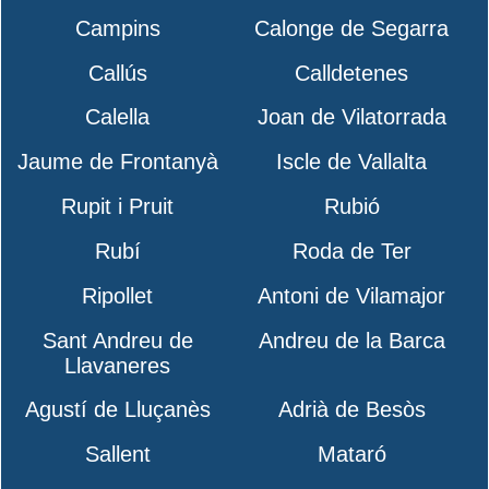
Campins
Calonge de Segarra
Callús
Calldetenes
Calella
Joan de Vilatorrada
Jaume de Frontanyà
Iscle de Vallalta
Rupit i Pruit
Rubió
Rubí
Roda de Ter
Ripollet
Antoni de Vilamajor
Sant Andreu de
Andreu de la Barca
Llavaneres
Agustí de Lluçanès
Adrià de Besòs
Sallent
Mataró