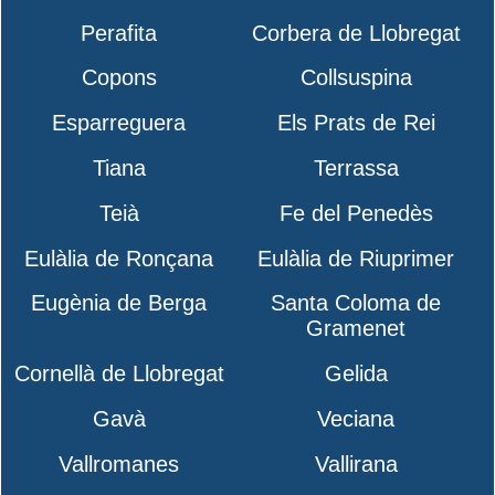
Perafita
Corbera de Llobregat
Copons
Collsuspina
Esparreguera
Els Prats de Rei
Tiana
Terrassa
Teià
Fe del Penedès
Eulàlia de Ronçana
Eulàlia de Riuprimer
Eugènia de Berga
Santa Coloma de
Gramenet
Cornellà de Llobregat
Gelida
Gavà
Veciana
Vallromanes
Vallirana