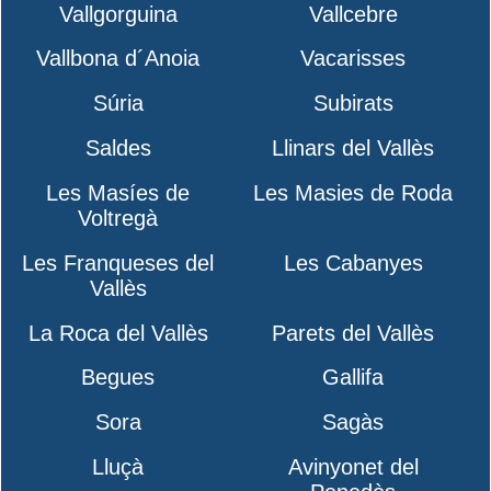
Vallgorguina
Vallcebre
Vallbona d´Anoia
Vacarisses
Súria
Subirats
Saldes
Llinars del Vallès
Les Masíes de
Les Masies de Roda
Voltregà
Les Franqueses del
Les Cabanyes
Vallès
La Roca del Vallès
Parets del Vallès
Begues
Gallifa
Sora
Sagàs
Lluçà
Avinyonet del