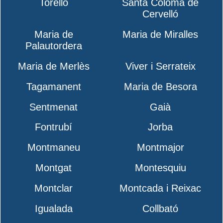
Torelló
Santa Coloma de
Cervelló
Maria de
Maria de Miralles
Palautordera
Maria de Merlès
Viver i Serrateix
Tagamanent
Maria de Besora
Sentmenat
Gaià
Fontrubí
Jorba
Montmaneu
Montmajor
Montgat
Montesquiu
Montclar
Montcada i Reixac
Igualada
Collbató