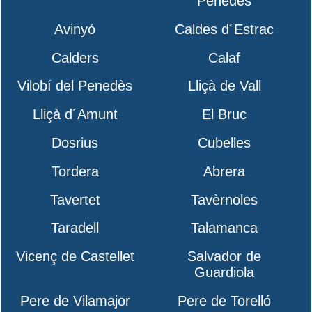
Penedès
Avinyó
Caldes d´Estrac
Calders
Calaf
Vilobí del Penedès
Lliçà de Vall
Lliçà d´Amunt
El Bruc
Dosrius
Cubelles
Tordera
Abrera
Tavertet
Tavèrnoles
Taradell
Talamanca
Vicenç de Castellet
Salvador de
Guardiola
Pere de Vilamajor
Pere de Torelló