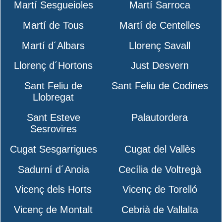
Martí Sesgueioles
Martí Sarroca
Martí de Tous
Martí de Centelles
Martí d´Albars
Llorenç Savall
Llorenç d´Hortons
Just Desvern
Sant Feliu de
Sant Feliu de Codines
Llobregat
Sant Esteve
Palautordera
Sesrovires
Cugat Sesgarrigues
Cugat del Vallès
Sadurní d´Anoia
Cecília de Voltregà
Vicenç dels Horts
Vicenç de Torelló
Vicenç de Montalt
Cebrià de Vallalta