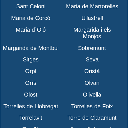
Sant Celoni
Maria de Martorelles
Maria de Corcó
Ullastrell
Maria d´Oló
Margarida i els
Monjos
Margarida de Montbui
Sobremunt
Sitges
Seva
Orpí
Oristà
Orís
Olvan
Olost
Olivella
Torrelles de Llobregat
Torrelles de Foix
Torrelavit
Torre de Claramunt