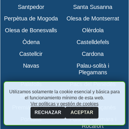
Santpedor
Santa Susanna
Perpètua de Mogoda
Olesa de Montserrat
Olesa de Bonesvalls
Olèrdola
Òdena
Castelldefels
Castellcir
Cardona
Navas
Palau-solità i
Plegamans
Palafolls
Pacs del Penedès
Utilizamos solamente la cookie esencial y básica para
Rellinars
Rajadell
el funcionamiento mínimo de esta web.
Ver políticas y gestión de cookies
Premià de Dalt
Prats de Lluçanès
RECHAZAR
ACEPTAR
Pontons
Pont de Vilomara i
Rocafort