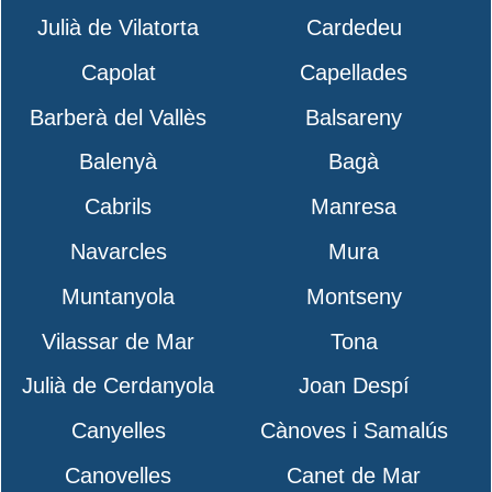
Julià de Vilatorta
Cardedeu
Capolat
Capellades
Barberà del Vallès
Balsareny
Balenyà
Bagà
Cabrils
Manresa
Navarcles
Mura
Muntanyola
Montseny
Vilassar de Mar
Tona
Julià de Cerdanyola
Joan Despí
Canyelles
Cànoves i Samalús
Canovelles
Canet de Mar