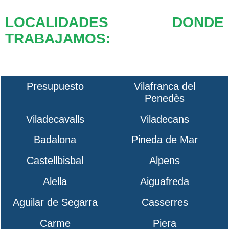
LOCALIDADES DONDE
TRABAJAMOS:
Presupuesto
Vilafranca del
Penedès
Viladecavalls
Viladecans
Badalona
Pineda de Mar
Castellbisbal
Alpens
Alella
Aiguafreda
Aguilar de Segarra
Casserres
Carme
Piera