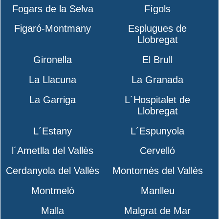
Fogars de la Selva
Fígols
Figaró-Montmany
Esplugues de
Llobregat
Gironella
El Brull
La Llacuna
La Granada
La Garriga
L´Hospitalet de
Llobregat
L´Estany
L´Espunyola
l´Ametlla del Vallès
Cervelló
Cerdanyola del Vallès
Montornès del Vallès
Montmeló
Manlleu
Malla
Malgrat de Mar