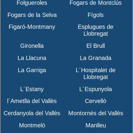
Folgueroles
Fogars de Montclús
Fogars de la Selva
Fígols
Figaró-Montmany
Esplugues de
Llobregat
Gironella
El Brull
La Llacuna
La Granada
La Garriga
L´Hospitalet de
Llobregat
L´Estany
L´Espunyola
l´Ametlla del Vallès
Cervelló
Cerdanyola del Vallès
Montornès del Vallès
Montmeló
Manlleu