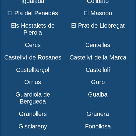
Igualada
Collbató
El Pla del Penedès
El Masnou
Els Hostalets de
El Prat de Llobregat
Pierola
Cercs
Centelles
Castellví de Rosanes
Castellví de la Marca
Castellterçol
Castellolí
Òrrius
Gurb
Guardiola de
Gualba
Berguedà
Granollers
Granera
Gisclareny
Fonollosa