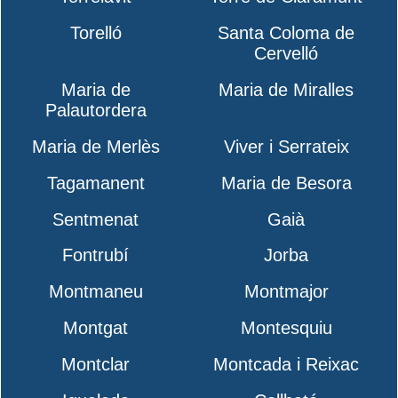
Torelló
Santa Coloma de
Cervelló
Maria de
Maria de Miralles
Palautordera
Maria de Merlès
Viver i Serrateix
Tagamanent
Maria de Besora
Sentmenat
Gaià
Fontrubí
Jorba
Montmaneu
Montmajor
Montgat
Montesquiu
Montclar
Montcada i Reixac