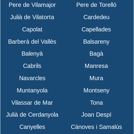
Pere de Vilamajor
Pere de Torelló
Julià de Vilatorta
Cardedeu
Capolat
Capellades
Barberà del Vallès
Balsareny
Balenyà
Bagà
Cabrils
Manresa
Navarcles
Mura
Muntanyola
Montseny
Vilassar de Mar
Tona
Julià de Cerdanyola
Joan Despí
Canyelles
Cànoves i Samalús