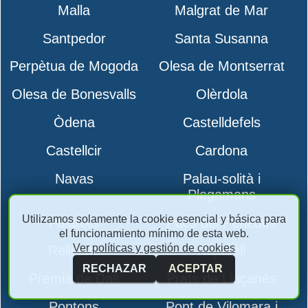
Malla
Malgrat de Mar
Santpedor
Santa Susanna
Perpètua de Mogoda
Olesa de Montserrat
Olesa de Bonesvalls
Olèrdola
Òdena
Castelldefels
Castellcir
Cardona
Navas
Palau-solità i
Plegamans
Utilizamos solamente la cookie esencial y básica para
Palafolls
Pacs del Penedès
el funcionamiento mínimo de esta web.
Ver políticas y gestión de cookies
Rellinars
Rajadell
RECHAZAR
ACEPTAR
Premià de Dalt
Prats de Lluçanès
Pontons
Pont de Vilomara i