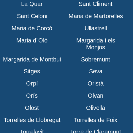
La Quar
Sant Climent
Sant Celoni
Maria de Martorelles
Maria de Corcó
Ullastrell
Maria d´Oló
Margarida i els
Monjos
Margarida de Montbui
Sobremunt
Sitges
Seva
Orpí
Oristà
Orís
Olvan
Olost
Olivella
Torrelles de Llobregat
Torrelles de Foix
Torrelavit
Torre de Claramunt