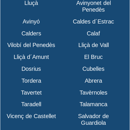
Lluçà
Avinyonet del
Penedès
Avinyó
Caldes d´Estrac
Calders
Calaf
Vilobí del Penedès
Lliçà de Vall
Lliçà d´Amunt
El Bruc
Dosrius
Cubelles
Tordera
Abrera
Tavertet
Tavèrnoles
Taradell
Talamanca
Vicenç de Castellet
Salvador de
Guardiola