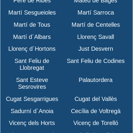
Pere de Ribes
Mateu de Bages
Martí Sesgueioles
Martí Sarroca
Martí de Tous
Martí de Centelles
Martí d´Albars
Llorenç Savall
Llorenç d´Hortons
Just Desvern
Sant Feliu de
Sant Feliu de Codines
Llobregat
Sant Esteve
Palautordera
Sesrovires
Cugat Sesgarrigues
Cugat del Vallès
Sadurní d´Anoia
Cecília de Voltregà
Vicenç dels Horts
Vicenç de Torelló