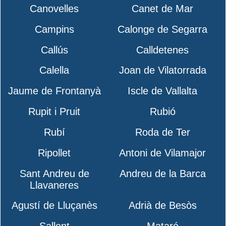
Canovelles
Canet de Mar
Campins
Calonge de Segarra
Callús
Calldetenes
Calella
Joan de Vilatorrada
Jaume de Frontanyà
Iscle de Vallalta
Rupit i Pruit
Rubió
Rubí
Roda de Ter
Ripollet
Antoni de Vilamajor
Sant Andreu de
Andreu de la Barca
Llavaneres
Agustí de Lluçanès
Adrià de Besòs