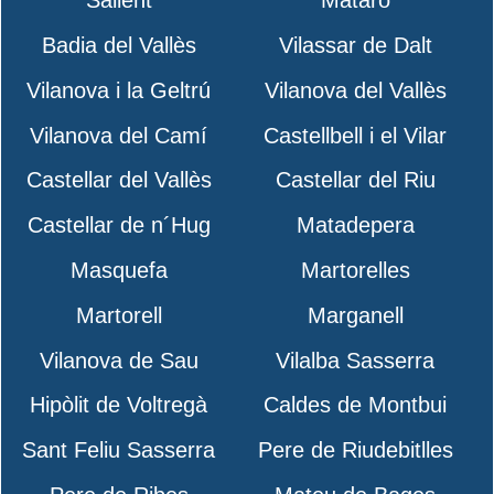
Sallent
Mataró
Badia del Vallès
Vilassar de Dalt
Vilanova i la Geltrú
Vilanova del Vallès
Vilanova del Camí
Castellbell i el Vilar
Castellar del Vallès
Castellar del Riu
Castellar de n´Hug
Matadepera
Masquefa
Martorelles
Martorell
Marganell
Vilanova de Sau
Vilalba Sasserra
Hipòlit de Voltregà
Caldes de Montbui
Sant Feliu Sasserra
Pere de Riudebitlles