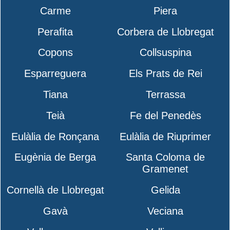
Carme
Piera
Perafita
Corbera de Llobregat
Copons
Collsuspina
Esparreguera
Els Prats de Rei
Tiana
Terrassa
Teià
Fe del Penedès
Eulàlia de Ronçana
Eulàlia de Riuprimer
Eugènia de Berga
Santa Coloma de
Gramenet
Cornellà de Llobregat
Gelida
Gavà
Veciana