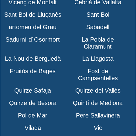
Vicenç de Montalt
Cebrià de Vallalta
Sant Boi de Lluçanès
Sant Boi
artomeu del Grau
Sabadell
Sadurní d´Osormort
La Pobla de
Claramunt
La Nou de Berguedà
La Llagosta
Fruitós de Bages
Fost de
Campsentelles
Quirze Safaja
Quirze del Vallès
Quirze de Besora
Quintí de Mediona
Pol de Mar
Pere Sallavinera
Vilada
Vic