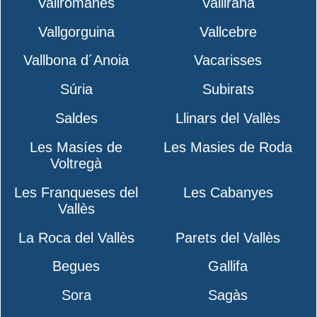
Vallromanes
Vallirana
Vallgorguina
Vallcebre
Vallbona d´Anoia
Vacarisses
Súria
Subirats
Saldes
Llinars del Vallès
Les Masíes de
Les Masies de Roda
Voltregà
Les Franqueses del
Les Cabanyes
Vallès
La Roca del Vallès
Parets del Vallès
Begues
Gallifa
Sora
Sagàs