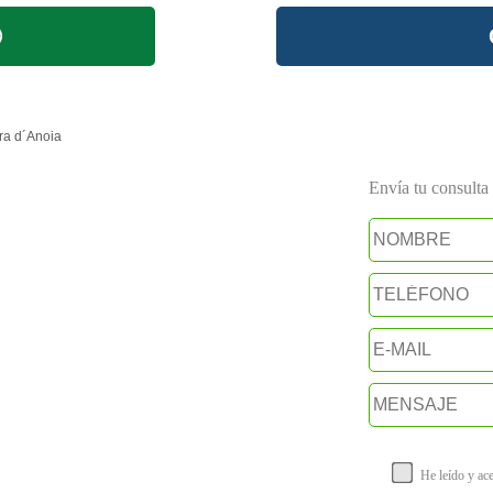
a d´Anoia
Envía tu consulta a
He leído y ac