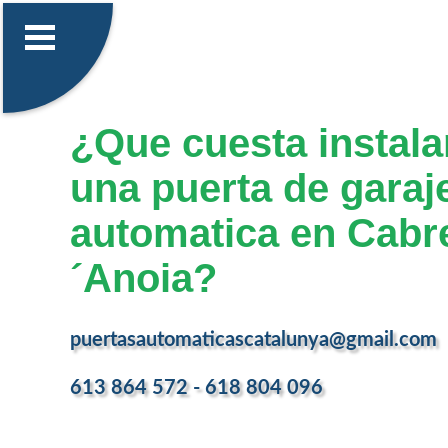
¿Que cuesta instalar
una puerta de garaj
automatica en Cabr
´Anoia?
puertasautomaticascatalunya@gmail.com
613 864 572 - 618 804 096