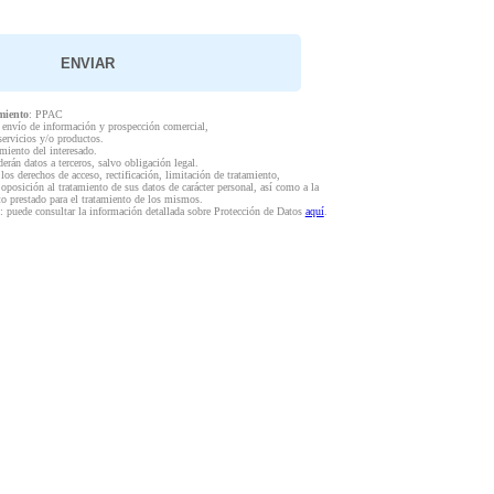
miento
: PPAC
l envío de información y prospección comercial,
servicios y/o productos.
miento del interesado.
derán datos a terceros, salvo obligación legal.
 los derechos de acceso, rectificación, limitación de tratamiento,
 oposición al tratamiento de sus datos de carácter personal, así como a la
to prestado para el tratamiento de los mismos.
: puede consultar la información detallada sobre Protección de Datos
aquí
.