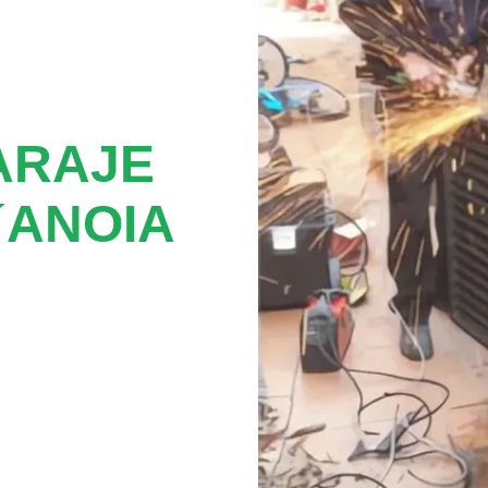
ARAJE
´ANOIA