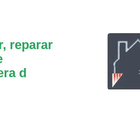
, reparar
e
era d