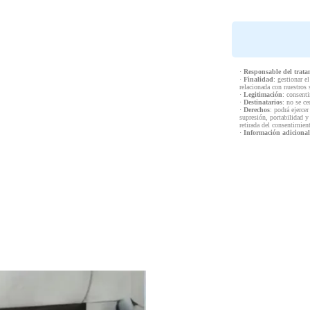
·
Responsable del trata
·
Finalidad
: gestionar e
relacionada con nuestros 
·
Legitimación
: consenti
·
Destinatarios
: no se ce
·
Derechos
: podrá ejercer
supresión, portabilidad y
retirada del consentimien
·
Información adicional