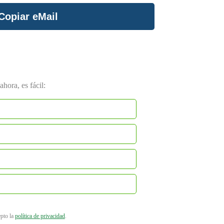
Copiar eMail
hora, es fácil:
epto la
política de privacidad
.