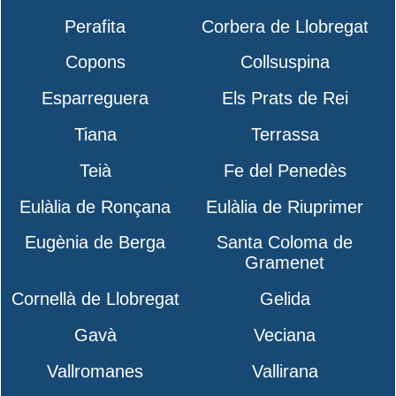
Perafita
Corbera de Llobregat
Copons
Collsuspina
Esparreguera
Els Prats de Rei
Tiana
Terrassa
Teià
Fe del Penedès
Eulàlia de Ronçana
Eulàlia de Riuprimer
Eugènia de Berga
Santa Coloma de
Gramenet
Cornellà de Llobregat
Gelida
Gavà
Veciana
Vallromanes
Vallirana