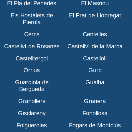
El Pla del Penedès
El Masnou
Els Hostalets de
El Prat de Llobregat
Pierola
Cercs
Centelles
Castellví de Rosanes
Castellví de la Marca
Castellterçol
Castellolí
Òrrius
Gurb
Guardiola de
Gualba
Berguedà
Granollers
Granera
Gisclareny
Fonollosa
Folgueroles
Fogars de Montclús