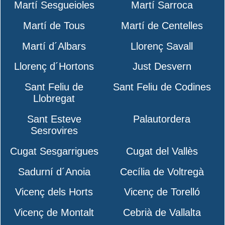
Martí Sesgueioles
Martí Sarroca
Martí de Tous
Martí de Centelles
Martí d´Albars
Llorenç Savall
Llorenç d´Hortons
Just Desvern
Sant Feliu de
Sant Feliu de Codines
Llobregat
Sant Esteve
Palautordera
Sesrovires
Cugat Sesgarrigues
Cugat del Vallès
Sadurní d´Anoia
Cecília de Voltregà
Vicenç dels Horts
Vicenç de Torelló
Vicenç de Montalt
Cebrià de Vallalta