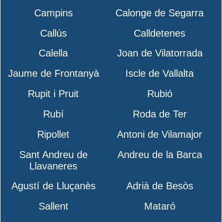
Campins
Calonge de Segarra
Callús
Calldetenes
Calella
Joan de Vilatorrada
Jaume de Frontanyà
Iscle de Vallalta
Rupit i Pruit
Rubió
Rubí
Roda de Ter
Ripollet
Antoni de Vilamajor
Sant Andreu de
Andreu de la Barca
Llavaneres
Agustí de Lluçanès
Adrià de Besòs
Sallent
Mataró