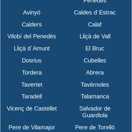
Penedès
Avinyó
Caldes d´Estrac
Calders
Calaf
Vilobí del Penedès
Lliçà de Vall
Lliçà d´Amunt
El Bruc
Dosrius
Cubelles
Tordera
Abrera
Tavertet
Tavèrnoles
Taradell
Talamanca
Vicenç de Castellet
Salvador de
Guardiola
Pere de Vilamajor
Pere de Torelló