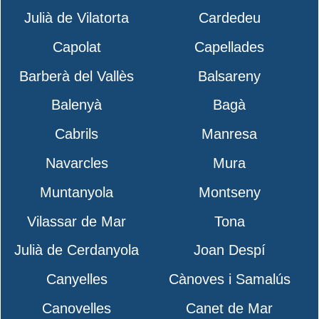
Julià de Vilatorta
Cardedeu
Capolat
Capellades
Barberà del Vallès
Balsareny
Balenyà
Bagà
Cabrils
Manresa
Navarcles
Mura
Muntanyola
Montseny
Vilassar de Mar
Tona
Julià de Cerdanyola
Joan Despí
Canyelles
Cànoves i Samalús
Canovelles
Canet de Mar