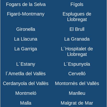
Fogars de la Selva
Fígols
Figaró-Montmany
Esplugues de
Llobregat
Gironella
El Brull
La Llacuna
La Granada
La Garriga
L´Hospitalet de
Llobregat
L´Estany
L´Espunyola
l´Ametlla del Vallès
Cervelló
Cerdanyola del Vallès
Montornès del Vallès
Montmeló
Manlleu
Malla
Malgrat de Mar