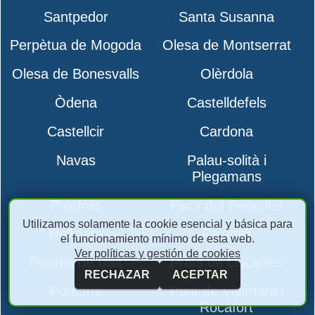
Santpedor
Santa Susanna
Perpètua de Mogoda
Olesa de Montserrat
Olesa de Bonesvalls
Olèrdola
Òdena
Castelldefels
Castellcir
Cardona
Navas
Palau-solità i
Plegamans
Palafolls
Pacs del Penedès
Utilizamos solamente la cookie esencial y básica para
Rellinars
Rajadell
el funcionamiento mínimo de esta web.
Ver políticas y gestión de cookies
Premià de Dalt
Prats de Lluçanès
RECHAZAR
ACEPTAR
Pontons
Pont de Vilomara i
Rocafort