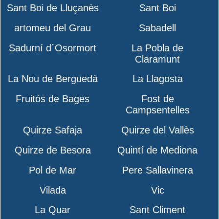
Sant Boi de Lluçanès
Sant Boi
artomeu del Grau
Sabadell
Sadurní d´Osormort
La Pobla de
Claramunt
La Nou de Berguedà
La Llagosta
Fruitós de Bages
Fost de
Campsentelles
Quirze Safaja
Quirze del Vallès
Quirze de Besora
Quintí de Mediona
Pol de Mar
Pere Sallavinera
Vilada
Vic
La Quar
Sant Climent