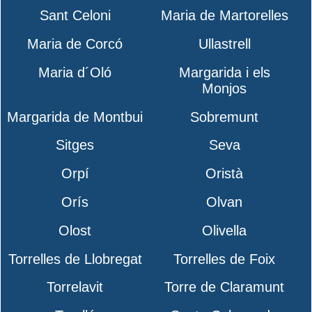
Sant Celoni
Maria de Martorelles
Maria de Corcó
Ullastrell
Maria d´Oló
Margarida i els
Monjos
Margarida de Montbui
Sobremunt
Sitges
Seva
Orpí
Oristà
Orís
Olvan
Olost
Olivella
Torrelles de Llobregat
Torrelles de Foix
Torrelavit
Torre de Claramunt