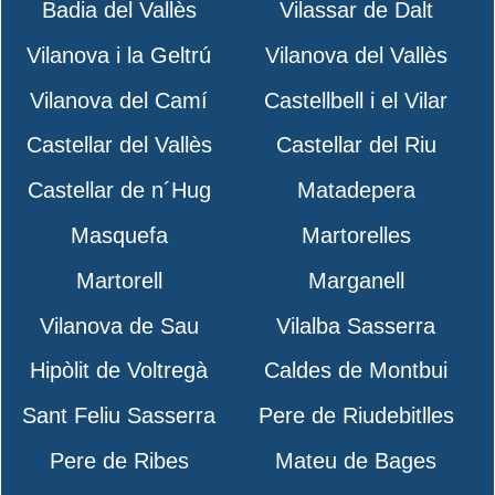
Badia del Vallès
Vilassar de Dalt
Vilanova i la Geltrú
Vilanova del Vallès
Vilanova del Camí
Castellbell i el Vilar
Castellar del Vallès
Castellar del Riu
Castellar de n´Hug
Matadepera
Masquefa
Martorelles
Martorell
Marganell
Vilanova de Sau
Vilalba Sasserra
Hipòlit de Voltregà
Caldes de Montbui
Sant Feliu Sasserra
Pere de Riudebitlles
Pere de Ribes
Mateu de Bages