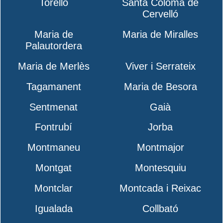
Torelló
Santa Coloma de
Cervelló
Maria de
Maria de Miralles
Palautordera
Maria de Merlès
Viver i Serrateix
Tagamanent
Maria de Besora
Sentmenat
Gaià
Fontrubí
Jorba
Montmaneu
Montmajor
Montgat
Montesquiu
Montclar
Montcada i Reixac
Igualada
Collbató