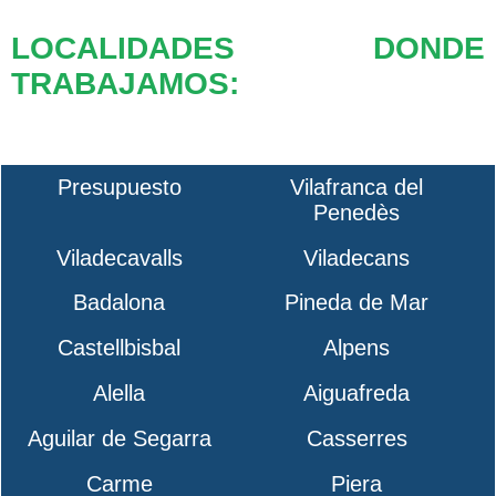
LOCALIDADES DONDE
TRABAJAMOS:
Presupuesto
Vilafranca del
Penedès
Viladecavalls
Viladecans
Badalona
Pineda de Mar
Castellbisbal
Alpens
Alella
Aiguafreda
Aguilar de Segarra
Casserres
Carme
Piera