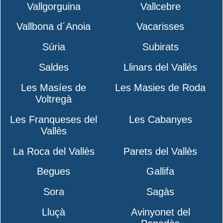
Vallgorguina
Vallcebre
Vallbona d´Anoia
Vacarisses
Súria
Subirats
Saldes
Llinars del Vallès
Les Masíes de
Les Masies de Roda
Voltregà
Les Franqueses del
Les Cabanyes
Vallès
La Roca del Vallès
Parets del Vallès
Begues
Gallifa
Sora
Sagàs
Lluçà
Avinyonet del