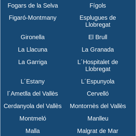
Fogars de la Selva
Fígols
Figaró-Montmany
Esplugues de
Llobregat
Gironella
El Brull
La Llacuna
La Granada
La Garriga
L´Hospitalet de
Llobregat
L´Estany
L´Espunyola
l´Ametlla del Vallès
Cervelló
Cerdanyola del Vallès
Montornès del Vallès
Montmeló
Manlleu
Malla
Malgrat de Mar