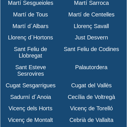
Martí Sesgueioles
Martí Sarroca
Martí de Tous
Martí de Centelles
Martí d´Albars
Llorenç Savall
Llorenç d´Hortons
Just Desvern
Sant Feliu de
Sant Feliu de Codines
Llobregat
Sant Esteve
Palautordera
Sesrovires
Cugat Sesgarrigues
Cugat del Vallès
Sadurní d´Anoia
Cecília de Voltregà
Vicenç dels Horts
Vicenç de Torelló
Vicenç de Montalt
Cebrià de Vallalta