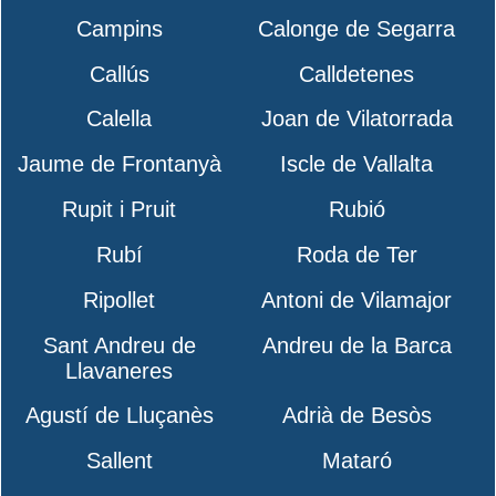
Campins
Calonge de Segarra
Callús
Calldetenes
Calella
Joan de Vilatorrada
Jaume de Frontanyà
Iscle de Vallalta
Rupit i Pruit
Rubió
Rubí
Roda de Ter
Ripollet
Antoni de Vilamajor
Sant Andreu de
Andreu de la Barca
Llavaneres
Agustí de Lluçanès
Adrià de Besòs
Sallent
Mataró