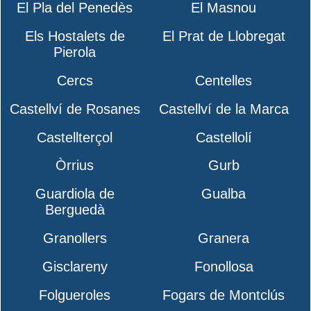
El Pla del Penedès
El Masnou
Els Hostalets de
El Prat de Llobregat
Pierola
Cercs
Centelles
Castellví de Rosanes
Castellví de la Marca
Castellterçol
Castellolí
Òrrius
Gurb
Guardiola de
Gualba
Berguedà
Granollers
Granera
Gisclareny
Fonollosa
Folgueroles
Fogars de Montclús