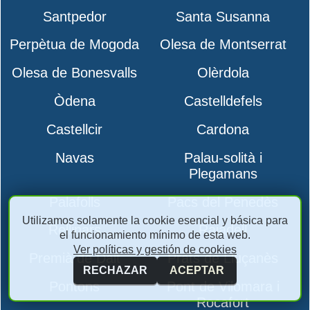
Santpedor
Santa Susanna
Perpètua de Mogoda
Olesa de Montserrat
Olesa de Bonesvalls
Olèrdola
Òdena
Castelldefels
Castellcir
Cardona
Navas
Palau-solità i
Plegamans
Palafolls
Pacs del Penedès
Utilizamos solamente la cookie esencial y básica para
Rellinars
Rajadell
el funcionamiento mínimo de esta web.
Ver políticas y gestión de cookies
Premià de Dalt
Prats de Lluçanès
RECHAZAR
ACEPTAR
Pontons
Pont de Vilomara i
Rocafort