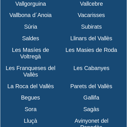
Vallgorguina
Vallcebre
Vallbona d´Anoia
Vacarisses
Súria
Subirats
Saldes
Llinars del Vallès
Les Masíes de
Les Masies de Roda
Voltregà
Les Franqueses del
Les Cabanyes
Vallès
La Roca del Vallès
Parets del Vallès
Begues
Gallifa
Sora
Sagàs
Lluçà
Avinyonet del