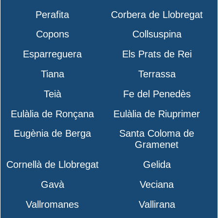
Perafita
Corbera de Llobregat
Copons
Collsuspina
Esparreguera
Els Prats de Rei
Tiana
Terrassa
Teià
Fe del Penedès
Eulàlia de Ronçana
Eulàlia de Riuprimer
Eugènia de Berga
Santa Coloma de
Gramenet
Cornellà de Llobregat
Gelida
Gavà
Veciana
Vallromanes
Vallirana