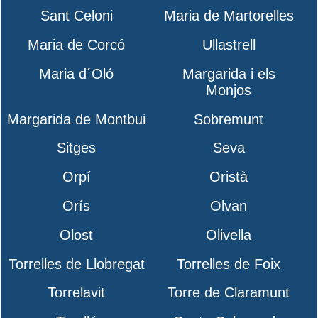
Sant Celoni
Maria de Martorelles
Maria de Corcó
Ullastrell
Maria d´Oló
Margarida i els
Monjos
Margarida de Montbui
Sobremunt
Sitges
Seva
Orpí
Oristà
Orís
Olvan
Olost
Olivella
Torrelles de Llobregat
Torrelles de Foix
Torrelavit
Torre de Claramunt