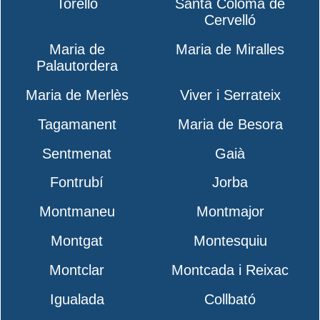
Torelló
Santa Coloma de
Cervelló
Maria de
Maria de Miralles
Palautordera
Maria de Merlès
Viver i Serrateix
Tagamanent
Maria de Besora
Sentmenat
Gaià
Fontrubí
Jorba
Montmaneu
Montmajor
Montgat
Montesquiu
Montclar
Montcada i Reixac
Igualada
Collbató