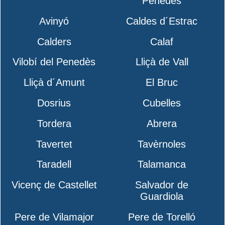
Penedès
Avinyó
Caldes d´Estrac
Calders
Calaf
Vilobí del Penedès
Lliçà de Vall
Lliçà d´Amunt
El Bruc
Dosrius
Cubelles
Tordera
Abrera
Tavertet
Tavèrnoles
Taradell
Talamanca
Vicenç de Castellet
Salvador de
Guardiola
Pere de Vilamajor
Pere de Torelló