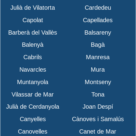
Julià de Vilatorta
Cardedeu
Capolat
Capellades
Barberà del Vallès
Balsareny
Balenyà
Bagà
Cabrils
Manresa
Navarcles
Mura
Muntanyola
Montseny
Vilassar de Mar
Tona
Julià de Cerdanyola
Joan Despí
Canyelles
Cànoves i Samalús
Canovelles
Canet de Mar