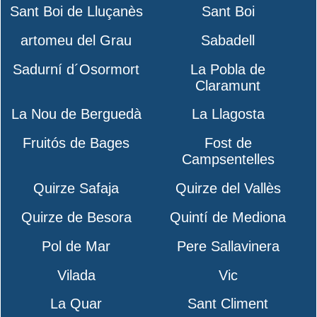
Sant Boi de Lluçanès
Sant Boi
artomeu del Grau
Sabadell
Sadurní d´Osormort
La Pobla de
Claramunt
La Nou de Berguedà
La Llagosta
Fruitós de Bages
Fost de
Campsentelles
Quirze Safaja
Quirze del Vallès
Quirze de Besora
Quintí de Mediona
Pol de Mar
Pere Sallavinera
Vilada
Vic
La Quar
Sant Climent