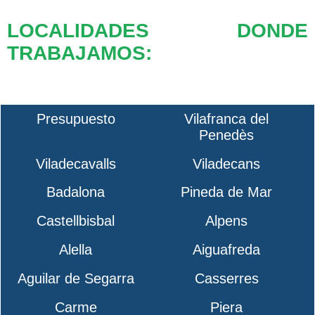
LOCALIDADES DONDE
TRABAJAMOS:
Presupuesto
Vilafranca del
Penedès
Viladecavalls
Viladecans
Badalona
Pineda de Mar
Castellbisbal
Alpens
Alella
Aiguafreda
Aguilar de Segarra
Casserres
Carme
Piera