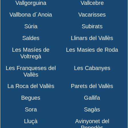
Vallgorguina
Vallcebre
Vallbona d´Anoia
Vacarisses
Súria
Subirats
Saldes
Llinars del Vallès
Les Masíes de
Les Masies de Roda
Voltregà
Les Franqueses del
Les Cabanyes
Vallès
La Roca del Vallès
Parets del Vallès
Begues
Gallifa
Sora
Sagàs
Lluçà
Avinyonet del
Penedès