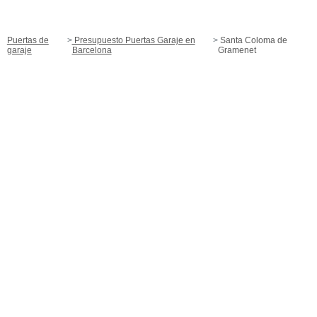
Puertas de
Presupuesto Puertas Garaje en
Santa Coloma de
garaje
Barcelona
Gramenet