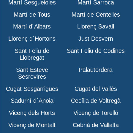
Martí Sesgueioles
Martí Sarroca
Martí de Tous
Martí de Centelles
Martí d´Albars
Llorenç Savall
Llorenç d´Hortons
Just Desvern
Sant Feliu de
Sant Feliu de Codines
Llobregat
Sant Esteve
Palautordera
Sesrovires
Cugat Sesgarrigues
Cugat del Vallès
Sadurní d´Anoia
Cecília de Voltregà
Vicenç dels Horts
Vicenç de Torelló
Vicenç de Montalt
Cebrià de Vallalta