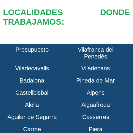
LOCALIDADES DONDE
TRABAJAMOS:
Presupuesto
Vilafranca del
Penedès
Viladecavalls
Viladecans
Badalona
Pineda de Mar
Castellbisbal
Alpens
Alella
Aiguafreda
Aguilar de Segarra
Casserres
Carme
Piera