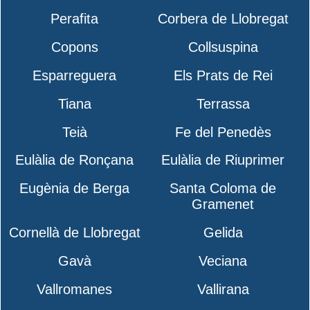
Perafita
Corbera de Llobregat
Copons
Collsuspina
Esparreguera
Els Prats de Rei
Tiana
Terrassa
Teià
Fe del Penedès
Eulàlia de Ronçana
Eulàlia de Riuprimer
Eugènia de Berga
Santa Coloma de
Gramenet
Cornellà de Llobregat
Gelida
Gavà
Veciana
Vallromanes
Vallirana