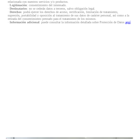
relacionada con nuestros servicios y/o productos.
·
Legitimación
: consentimiento del interesado.
·
Destinatarios
: no se cederán datos a terceros, salvo obligación legal.
·
Derechos
: podrá ejercer los derechos de acceso, rectificación, limitación de tratamiento,
supresión, portabilidad y oposición al tratamiento de sus datos de carácter personal, así como a la
retirada del consentimiento prestado para el tratamiento de los mismos.
·
Información adicional
: puede consultar la información detallada sobre Protección de Datos
aquí
.