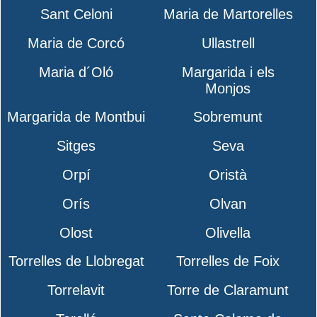
Sant Celoni
Maria de Martorelles
Maria de Corcó
Ullastrell
Maria d´Oló
Margarida i els
Monjos
Margarida de Montbui
Sobremunt
Sitges
Seva
Orpí
Oristà
Orís
Olvan
Olost
Olivella
Torrelles de Llobregat
Torrelles de Foix
Torrelavit
Torre de Claramunt