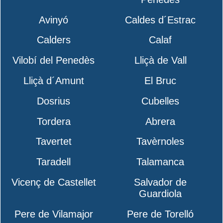
Avinyó
Caldes d´Estrac
Calders
Calaf
Vilobí del Penedès
Lliçà de Vall
Lliçà d´Amunt
El Bruc
Dosrius
Cubelles
Tordera
Abrera
Tavertet
Tavèrnoles
Taradell
Talamanca
Vicenç de Castellet
Salvador de
Guardiola
Pere de Vilamajor
Pere de Torelló