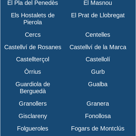
El Pla del Penedès
El Masnou
Els Hostalets de
El Prat de Llobregat
Pierola
Cercs
Centelles
Castellví de Rosanes
Castellví de la Marca
Castellterçol
Castellolí
Òrrius
Gurb
Guardiola de
Gualba
Berguedà
Granollers
Granera
Gisclareny
Fonollosa
Folgueroles
Fogars de Montclús