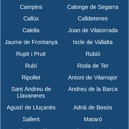
Campins
Calonge de Segarra
Callús
Calldetenes
Calella
Joan de Vilatorrada
Jaume de Frontanyà
Iscle de Vallalta
Rupit i Pruit
Rubió
Rubí
Roda de Ter
Ripollet
Antoni de Vilamajor
Sant Andreu de
Andreu de la Barca
Llavaneres
Agustí de Lluçanès
Adrià de Besòs
Sallent
Mataró