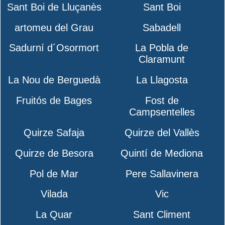
Sant Boi de Lluçanès
Sant Boi
artomeu del Grau
Sabadell
Sadurní d´Osormort
La Pobla de
Claramunt
La Nou de Berguedà
La Llagosta
Fruitós de Bages
Fost de
Campsentelles
Quirze Safaja
Quirze del Vallès
Quirze de Besora
Quintí de Mediona
Pol de Mar
Pere Sallavinera
Vilada
Vic
La Quar
Sant Climent