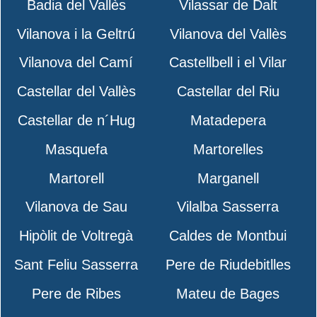
Badia del Vallès
Vilassar de Dalt
Vilanova i la Geltrú
Vilanova del Vallès
Vilanova del Camí
Castellbell i el Vilar
Castellar del Vallès
Castellar del Riu
Castellar de n´Hug
Matadepera
Masquefa
Martorelles
Martorell
Marganell
Vilanova de Sau
Vilalba Sasserra
Hipòlit de Voltregà
Caldes de Montbui
Sant Feliu Sasserra
Pere de Riudebitlles
Pere de Ribes
Mateu de Bages