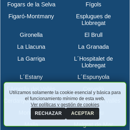
Fogars de la Selva
Fígols
Figaró-Montmany
Esplugues de
Llobregat
Gironella
El Brull
La Llacuna
La Granada
La Garriga
L´Hospitalet de
Llobregat
L´Estany
L´Espunyola
l´Ametlla del Vallès
Cervelló
Utilizamos solamente la cookie esencial y básica para
el funcionamiento mínimo de esta web.
Cerdanyola del Vallès
Montornès del Vallès
Ver políticas y gestión de cookies
Montmeló
Manlleu
RECHAZAR
ACEPTAR
Malla
Malgrat de Mar