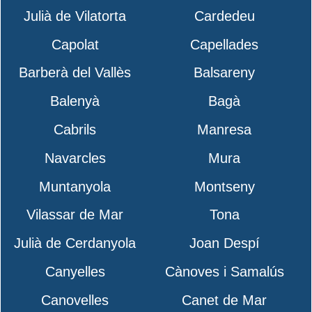
Julià de Vilatorta
Cardedeu
Capolat
Capellades
Barberà del Vallès
Balsareny
Balenyà
Bagà
Cabrils
Manresa
Navarcles
Mura
Muntanyola
Montseny
Vilassar de Mar
Tona
Julià de Cerdanyola
Joan Despí
Canyelles
Cànoves i Samalús
Canovelles
Canet de Mar