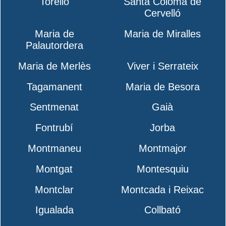
Torelló
Santa Coloma de
Cervelló
Maria de
Maria de Miralles
Palautordera
Maria de Merlès
Viver i Serrateix
Tagamanent
Maria de Besora
Sentmenat
Gaià
Fontrubí
Jorba
Montmaneu
Montmajor
Montgat
Montesquiu
Montclar
Montcada i Reixac
Igualada
Collbató