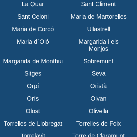
La Quar
Sant Climent
Sant Celoni
Maria de Martorelles
Maria de Corcó
Ullastrell
Maria d´Oló
Margarida i els
Monjos
Margarida de Montbui
Sobremunt
Sitges
Seva
Orpí
Oristà
Orís
Olvan
Olost
Olivella
Torrelles de Llobregat
Torrelles de Foix
Torrelavit
Torre de Claramunt