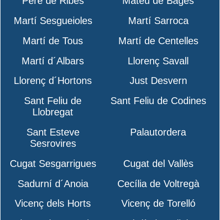
Pere de Ribes
Mateu de Bages
Martí Sesgueioles
Martí Sarroca
Martí de Tous
Martí de Centelles
Martí d´Albars
Llorenç Savall
Llorenç d´Hortons
Just Desvern
Sant Feliu de
Sant Feliu de Codines
Llobregat
Sant Esteve
Palautordera
Sesrovires
Cugat Sesgarrigues
Cugat del Vallès
Sadurní d´Anoia
Cecília de Voltregà
Vicenç dels Horts
Vicenç de Torelló