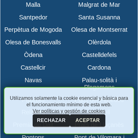
Malla
Malgrat de Mar
Santpedor
Santa Susanna
Perpètua de Mogoda
Olesa de Montserrat
Olesa de Bonesvalls
Olèrdola
Òdena
Castelldefels
Castellcir
Cardona
Navas
Palau-solità i
Plegamans
Utilizamos solamente la cookie esencial y básica para
Palafolls
Pacs del Penedès
el funcionamiento mínimo de esta web.
Ver políticas y gestión de cookies
Rellinars
Rajadell
RECHAZAR
ACEPTAR
Premià de Dalt
Prats de Lluçanès
Pontons
Pont de Vilomara i