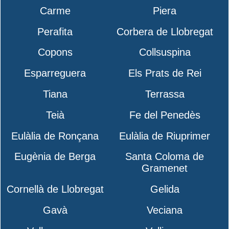
Carme
Piera
Perafita
Corbera de Llobregat
Copons
Collsuspina
Esparreguera
Els Prats de Rei
Tiana
Terrassa
Teià
Fe del Penedès
Eulàlia de Ronçana
Eulàlia de Riuprimer
Eugènia de Berga
Santa Coloma de
Gramenet
Cornellà de Llobregat
Gelida
Gavà
Veciana