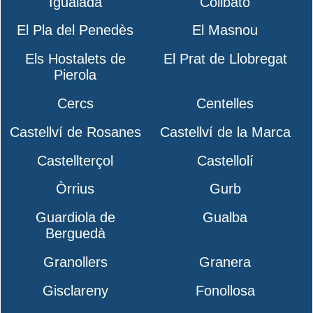
Igualada
Collbató
El Pla del Penedès
El Masnou
Els Hostalets de
El Prat de Llobregat
Pierola
Cercs
Centelles
Castellví de Rosanes
Castellví de la Marca
Castellterçol
Castellolí
Òrrius
Gurb
Guardiola de
Gualba
Berguedà
Granollers
Granera
Gisclareny
Fonollosa