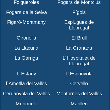
Folgueroles
Fogars de Montclús
Fogars de la Selva
Fígols
Figaró-Montmany
Esplugues de
Llobregat
Gironella
El Brull
La Llacuna
La Granada
La Garriga
L´Hospitalet de
Llobregat
L´Estany
L´Espunyola
l´Ametlla del Vallès
Cervelló
Cerdanyola del Vallès
Montornès del Vallès
Montmeló
Manlleu