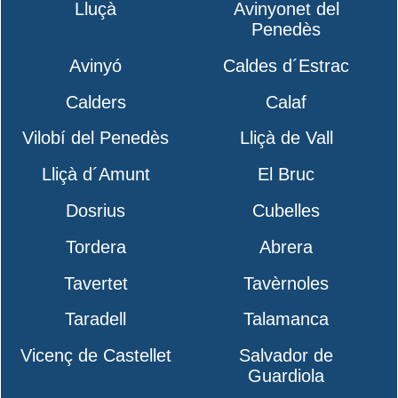
Lluçà
Avinyonet del
Penedès
Avinyó
Caldes d´Estrac
Calders
Calaf
Vilobí del Penedès
Lliçà de Vall
Lliçà d´Amunt
El Bruc
Dosrius
Cubelles
Tordera
Abrera
Tavertet
Tavèrnoles
Taradell
Talamanca
Vicenç de Castellet
Salvador de
Guardiola