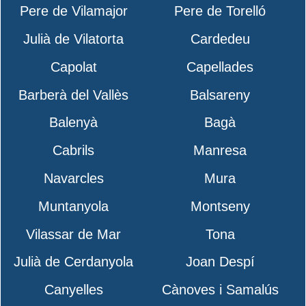
Pere de Vilamajor
Pere de Torelló
Julià de Vilatorta
Cardedeu
Capolat
Capellades
Barberà del Vallès
Balsareny
Balenyà
Bagà
Cabrils
Manresa
Navarcles
Mura
Muntanyola
Montseny
Vilassar de Mar
Tona
Julià de Cerdanyola
Joan Despí
Canyelles
Cànoves i Samalús