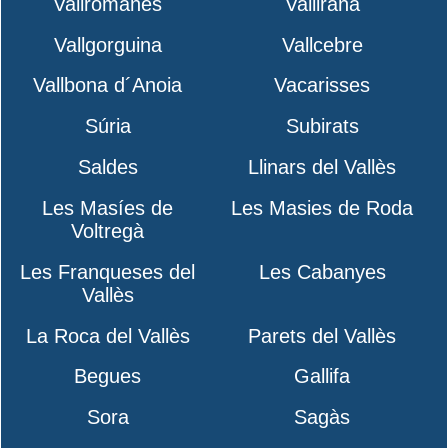
Vallromanes
Vallirana
Vallgorguina
Vallcebre
Vallbona d´Anoia
Vacarisses
Súria
Subirats
Saldes
Llinars del Vallès
Les Masíes de
Les Masies de Roda
Voltregà
Les Franqueses del
Les Cabanyes
Vallès
La Roca del Vallès
Parets del Vallès
Begues
Gallifa
Sora
Sagàs