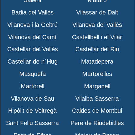
Sallent
Mataró
Badia del Vallès
Vilassar de Dalt
Vilanova i la Geltrú
Vilanova del Vallès
Vilanova del Camí
Castellbell i el Vilar
Castellar del Vallès
Castellar del Riu
Castellar de n´Hug
Matadepera
Masquefa
Martorelles
Martorell
Marganell
Vilanova de Sau
Vilalba Sasserra
Hipòlit de Voltregà
Caldes de Montbui
Sant Feliu Sasserra
Pere de Riudebitlles