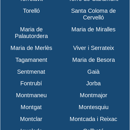
Torelló
Santa Coloma de
Cervelló
Maria de
Maria de Miralles
Palautordera
Maria de Merlès
Viver i Serrateix
Tagamanent
Maria de Besora
Sentmenat
Gaià
Fontrubí
Jorba
Montmaneu
Montmajor
Montgat
Montesquiu
Montclar
Montcada i Reixac