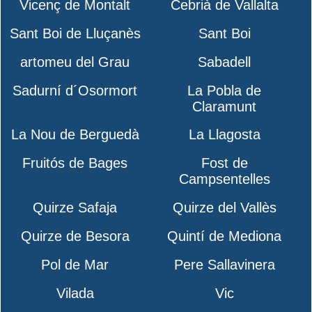
Vicenç de Montalt
Cebrià de Vallalta
Sant Boi de Lluçanès
Sant Boi
artomeu del Grau
Sabadell
Sadurní d´Osormort
La Pobla de
Claramunt
La Nou de Berguedà
La Llagosta
Fruitós de Bages
Fost de
Campsentelles
Quirze Safaja
Quirze del Vallès
Quirze de Besora
Quintí de Mediona
Pol de Mar
Pere Sallavinera
Vilada
Vic