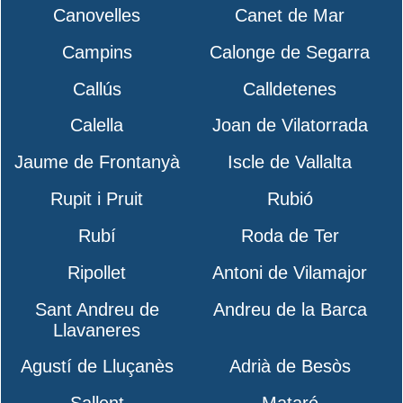
Canovelles
Canet de Mar
Campins
Calonge de Segarra
Callús
Calldetenes
Calella
Joan de Vilatorrada
Jaume de Frontanyà
Iscle de Vallalta
Rupit i Pruit
Rubió
Rubí
Roda de Ter
Ripollet
Antoni de Vilamajor
Sant Andreu de
Andreu de la Barca
Llavaneres
Agustí de Lluçanès
Adrià de Besòs