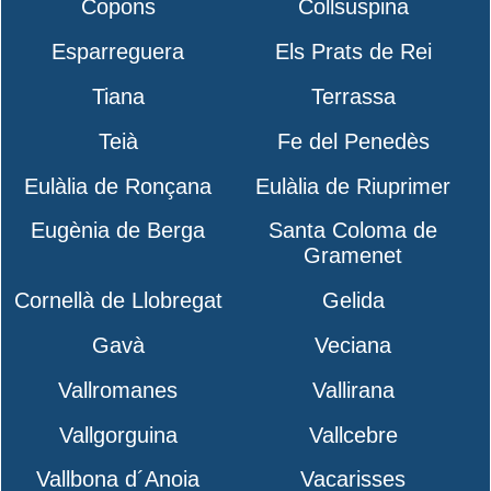
Copons
Collsuspina
Esparreguera
Els Prats de Rei
Tiana
Terrassa
Teià
Fe del Penedès
Eulàlia de Ronçana
Eulàlia de Riuprimer
Eugènia de Berga
Santa Coloma de
Gramenet
Cornellà de Llobregat
Gelida
Gavà
Veciana
Vallromanes
Vallirana
Vallgorguina
Vallcebre
Vallbona d´Anoia
Vacarisses