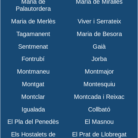
Maria de
Maria de Miralles
Palautordera
Maria de Merlès
Viver i Serrateix
Tagamanent
Maria de Besora
Sentmenat
Gaià
Fontrubí
Jorba
Montmaneu
Montmajor
Montgat
Montesquiu
Montclar
Montcada i Reixac
Igualada
Collbató
El Pla del Penedès
El Masnou
Els Hostalets de
El Prat de Llobregat