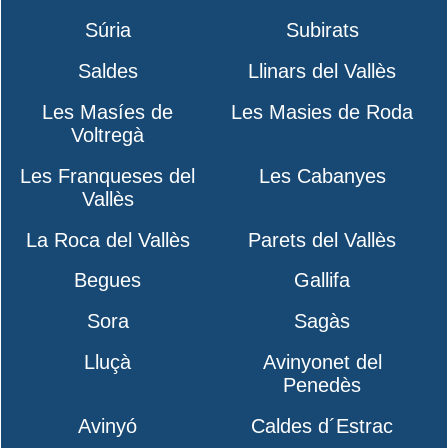
Súria
Subirats
Saldes
Llinars del Vallès
Les Masíes de
Les Masies de Roda
Voltregà
Les Franqueses del
Les Cabanyes
Vallès
La Roca del Vallès
Parets del Vallès
Begues
Gallifa
Sora
Sagàs
Lluçà
Avinyonet del
Penedès
Avinyó
Caldes d´Estrac