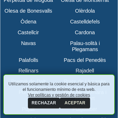
Perpètua de Mogoda
Olesa de Montserrat
Olesa de Bonesvalls
Olèrdola
Òdena
Castelldefels
Castellcir
Cardona
Navas
Palau-solità i
Plegamans
Palafolls
Pacs del Penedès
Rellinars
Rajadell
Premià de Dalt
Prats de Lluçanès
Utilizamos solamente la cookie esencial y básica para
el funcionamiento mínimo de esta web.
Pontons
Pont de Vilomara i
Ver políticas y gestión de cookies
Rocafort
RECHAZAR
ACEPTAR
Pujalt
Puigdàlber