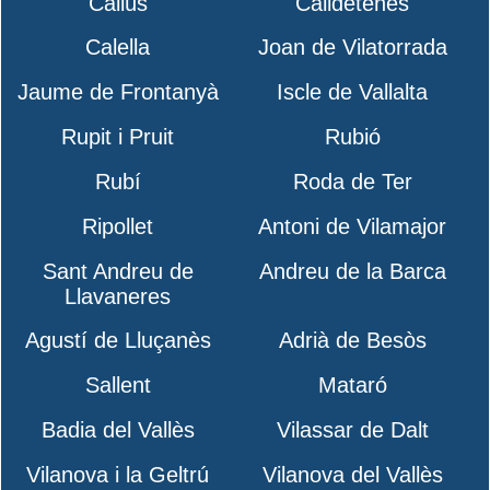
Callús
Calldetenes
Calella
Joan de Vilatorrada
Jaume de Frontanyà
Iscle de Vallalta
Rupit i Pruit
Rubió
Rubí
Roda de Ter
Ripollet
Antoni de Vilamajor
Sant Andreu de
Andreu de la Barca
Llavaneres
Agustí de Lluçanès
Adrià de Besòs
Sallent
Mataró
Badia del Vallès
Vilassar de Dalt
Vilanova i la Geltrú
Vilanova del Vallès