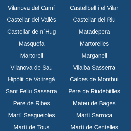
Vilanova del Camí
Castellbell i el Vilar
Castellar del Vallès
Castellar del Riu
Castellar de n´Hug
Matadepera
Masquefa
Martorelles
Martorell
Marganell
Vilanova de Sau
Vilalba Sasserra
Hipòlit de Voltregà
Caldes de Montbui
Sant Feliu Sasserra
Pere de Riudebitlles
Pere de Ribes
Mateu de Bages
Martí Sesgueioles
Martí Sarroca
Martí de Tous
Martí de Centelles