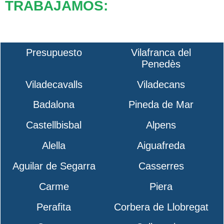
TRABAJAMOS:
Presupuesto
Vilafranca del
Penedès
Viladecavalls
Viladecans
Badalona
Pineda de Mar
Castellbisbal
Alpens
Alella
Aiguafreda
Aguilar de Segarra
Casserres
Carme
Piera
Perafita
Corbera de Llobregat