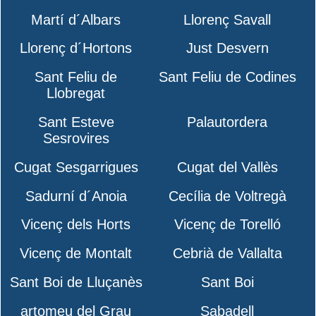
Martí d´Albars
Llorenç Savall
Llorenç d´Hortons
Just Desvern
Sant Feliu de
Sant Feliu de Codines
Llobregat
Sant Esteve
Palautordera
Sesrovires
Cugat Sesgarrigues
Cugat del Vallès
Sadurní d´Anoia
Cecília de Voltregà
Vicenç dels Horts
Vicenç de Torelló
Vicenç de Montalt
Cebrià de Vallalta
Sant Boi de Lluçanès
Sant Boi
artomeu del Grau
Sabadell