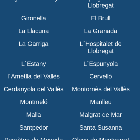
Llobregat
Gironella
El Brull
La Llacuna
La Granada
La Garriga
L´Hospitalet de
Llobregat
L´Estany
L´Espunyola
l´Ametlla del Vallès
Cervelló
Cerdanyola del Vallès
Montornès del Vallès
Montmeló
Manlleu
Malla
Malgrat de Mar
Santpedor
Santa Susanna