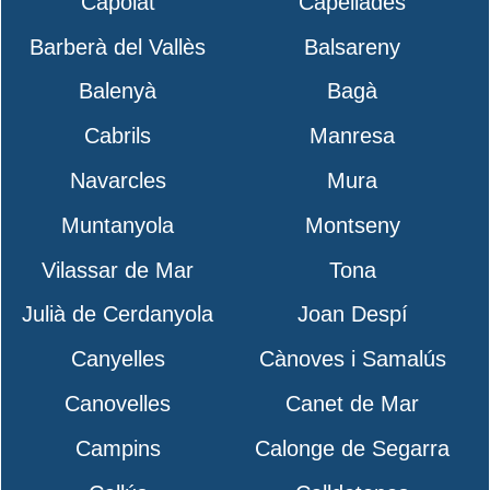
Capolat
Capellades
Barberà del Vallès
Balsareny
Balenyà
Bagà
Cabrils
Manresa
Navarcles
Mura
Muntanyola
Montseny
Vilassar de Mar
Tona
Julià de Cerdanyola
Joan Despí
Canyelles
Cànoves i Samalús
Canovelles
Canet de Mar
Campins
Calonge de Segarra