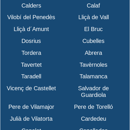
Calders
Calaf
Vilobí del Penedès
Lliçà de Vall
Lliçà d´Amunt
El Bruc
Dosrius
Cubelles
Tordera
Abrera
Tavertet
Tavèrnoles
Taradell
Talamanca
Vicenç de Castellet
Salvador de
Guardiola
Pere de Vilamajor
Pere de Torelló
Julià de Vilatorta
Cardedeu