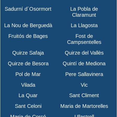
Sadurní d´Osormort
La Pobla de
Claramunt
La Nou de Berguedà
La Llagosta
Fruitós de Bages
Fost de
Campsentelles
Quirze Safaja
Quirze del Vallès
Quirze de Besora
Quintí de Mediona
Pol de Mar
Pere Sallavinera
Vilada
Vic
La Quar
Sant Climent
Sant Celoni
Maria de Martorelles
Maria de Corcó
Ullastrell