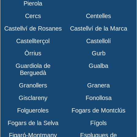
Pierola
Cercs
Centelles
Castellví de Rosanes
Castellví de la Marca
Castellterçol
Castellolí
Òrrius
Gurb
Guardiola de
Gualba
Berguedà
Granollers
Granera
Gisclareny
Fonollosa
Folgueroles
Fogars de Montclús
Fogars de la Selva
Fígols
Figaró-Montmany
Esplugues de