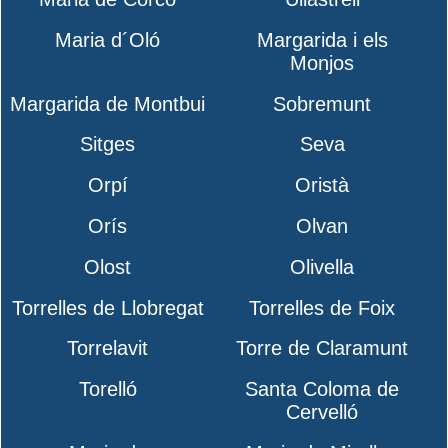
Maria d´Oló
Margarida i els
Monjos
Margarida de Montbui
Sobremunt
Sitges
Seva
Orpí
Oristà
Orís
Olvan
Olost
Olivella
Torrelles de Llobregat
Torrelles de Foix
Torrelavit
Torre de Claramunt
Torelló
Santa Coloma de
Cervelló