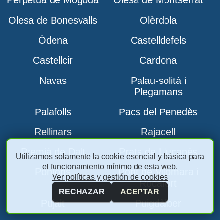
Perpètua de Mogoda
Olesa de Montserrat
Olesa de Bonesvalls
Olèrdola
Òdena
Castelldefels
Castellcir
Cardona
Navas
Palau-solità i
Plegamans
Palafolls
Pacs del Penedès
Rellinars
Rajadell
Premià de Dalt
Prats de Lluçanès
Utilizamos solamente la cookie esencial y básica para
el funcionamiento mínimo de esta web.
Pontons
Pont de Vilomara i
Ver políticas y gestión de cookies
Rocafort
RECHAZAR
ACEPTAR
Pujalt
Puigdàlber