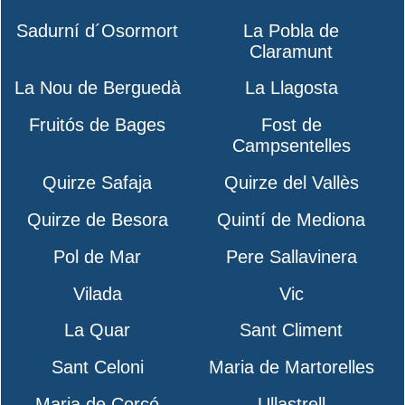
Sadurní d´Osormort
La Pobla de
Claramunt
La Nou de Berguedà
La Llagosta
Fruitós de Bages
Fost de
Campsentelles
Quirze Safaja
Quirze del Vallès
Quirze de Besora
Quintí de Mediona
Pol de Mar
Pere Sallavinera
Vilada
Vic
La Quar
Sant Climent
Sant Celoni
Maria de Martorelles
Maria de Corcó
Ullastrell