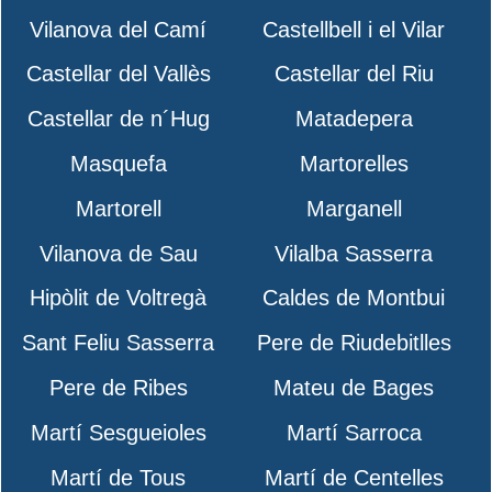
Vilanova del Camí
Castellbell i el Vilar
Castellar del Vallès
Castellar del Riu
Castellar de n´Hug
Matadepera
Masquefa
Martorelles
Martorell
Marganell
Vilanova de Sau
Vilalba Sasserra
Hipòlit de Voltregà
Caldes de Montbui
Sant Feliu Sasserra
Pere de Riudebitlles
Pere de Ribes
Mateu de Bages
Martí Sesgueioles
Martí Sarroca
Martí de Tous
Martí de Centelles