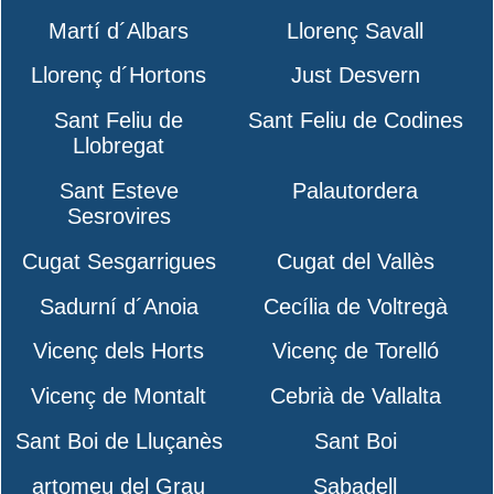
Martí d´Albars
Llorenç Savall
Llorenç d´Hortons
Just Desvern
Sant Feliu de
Sant Feliu de Codines
Llobregat
Sant Esteve
Palautordera
Sesrovires
Cugat Sesgarrigues
Cugat del Vallès
Sadurní d´Anoia
Cecília de Voltregà
Vicenç dels Horts
Vicenç de Torelló
Vicenç de Montalt
Cebrià de Vallalta
Sant Boi de Lluçanès
Sant Boi
artomeu del Grau
Sabadell