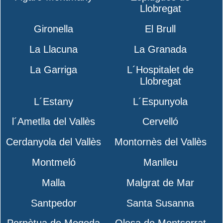
Llobregat
Gironella
El Brull
La Llacuna
La Granada
La Garriga
L´Hospitalet de
Llobregat
L´Estany
L´Espunyola
l´Ametlla del Vallès
Cervelló
Cerdanyola del Vallès
Montornès del Vallès
Montmeló
Manlleu
Malla
Malgrat de Mar
Santpedor
Santa Susanna