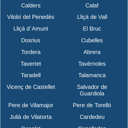
Calders
Calaf
Vilobí del Penedès
Lliçà de Vall
Lliçà d´Amunt
El Bruc
Dosrius
Cubelles
Tordera
Abrera
Tavertet
Tavèrnoles
Taradell
Talamanca
Vicenç de Castellet
Salvador de
Guardiola
Pere de Vilamajor
Pere de Torelló
Julià de Vilatorta
Cardedeu