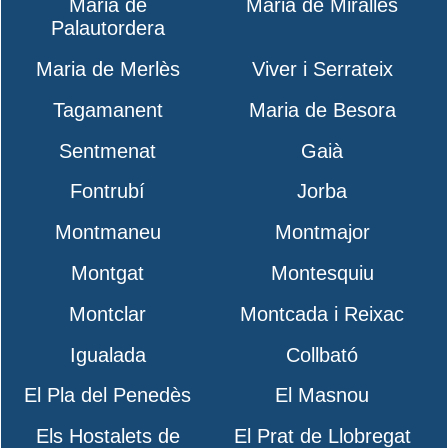
Maria de
Maria de Miralles
Palautordera
Maria de Merlès
Viver i Serrateix
Tagamanent
Maria de Besora
Sentmenat
Gaià
Fontrubí
Jorba
Montmaneu
Montmajor
Montgat
Montesquiu
Montclar
Montcada i Reixac
Igualada
Collbató
El Pla del Penedès
El Masnou
Els Hostalets de
El Prat de Llobregat