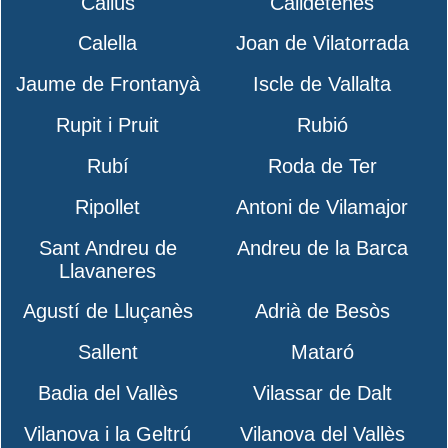
Callús
Calldetenes
Calella
Joan de Vilatorrada
Jaume de Frontanyà
Iscle de Vallalta
Rupit i Pruit
Rubió
Rubí
Roda de Ter
Ripollet
Antoni de Vilamajor
Sant Andreu de
Andreu de la Barca
Llavaneres
Agustí de Lluçanès
Adrià de Besòs
Sallent
Mataró
Badia del Vallès
Vilassar de Dalt
Vilanova i la Geltrú
Vilanova del Vallès