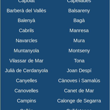
Capolat
Capellades
Barberà del Vallès
Balsareny
Balenyà
Bagà
Cabrils
Manresa
Navarcles
Mura
Muntanyola
Montseny
Vilassar de Mar
Tona
Julià de Cerdanyola
Joan Despí
Canyelles
Cànoves i Samalús
Canovelles
Canet de Mar
Campins
Calonge de Segarra