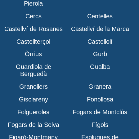
Pierola
Cercs
Centelles
Castellví de Rosanes
Castellví de la Marca
Castellterçol
Castellolí
Òrrius
Gurb
Guardiola de
Gualba
Berguedà
Granollers
Granera
Gisclareny
Fonollosa
Folgueroles
Fogars de Montclús
Fogars de la Selva
Fígols
Figaró-Montmany
Esplugues de