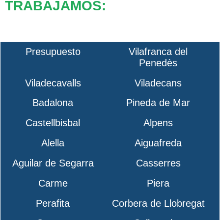
TRABAJAMOS:
Presupuesto
Vilafranca del
Penedès
Viladecavalls
Viladecans
Badalona
Pineda de Mar
Castellbisbal
Alpens
Alella
Aiguafreda
Aguilar de Segarra
Casserres
Carme
Piera
Perafita
Corbera de Llobregat