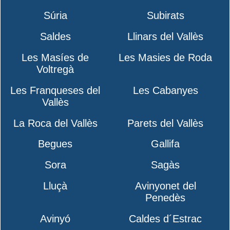
Súria
Subirats
Saldes
Llinars del Vallès
Les Masíes de
Les Masies de Roda
Voltregà
Les Franqueses del
Les Cabanyes
Vallès
La Roca del Vallès
Parets del Vallès
Begues
Gallifa
Sora
Sagàs
Lluçà
Avinyonet del
Penedès
Avinyó
Caldes d´Estrac