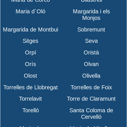
Maria d´Oló
Margarida i els
Monjos
Margarida de Montbui
Sobremunt
Sitges
Seva
Orpí
Oristà
Orís
Olvan
Olost
Olivella
Torrelles de Llobregat
Torrelles de Foix
Torrelavit
Torre de Claramunt
Torelló
Santa Coloma de
Cervelló