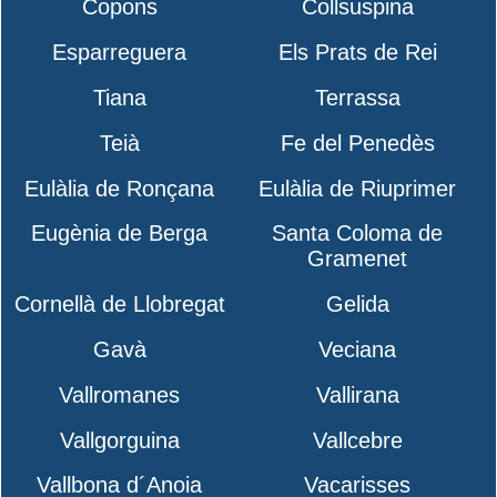
Copons
Collsuspina
Esparreguera
Els Prats de Rei
Tiana
Terrassa
Teià
Fe del Penedès
Eulàlia de Ronçana
Eulàlia de Riuprimer
Eugènia de Berga
Santa Coloma de
Gramenet
Cornellà de Llobregat
Gelida
Gavà
Veciana
Vallromanes
Vallirana
Vallgorguina
Vallcebre
Vallbona d´Anoia
Vacarisses