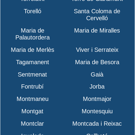
Torelló
Santa Coloma de
Cervelló
Maria de
Maria de Miralles
Palautordera
Maria de Merlès
Viver i Serrateix
Tagamanent
Maria de Besora
Sentmenat
Gaià
Fontrubí
Jorba
Montmaneu
Montmajor
Montgat
Montesquiu
Montclar
Montcada i Reixac