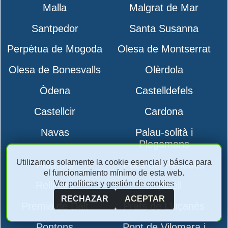
Malla
Malgrat de Mar
Santpedor
Santa Susanna
Perpètua de Mogoda
Olesa de Montserrat
Olesa de Bonesvalls
Olèrdola
Òdena
Castelldefels
Castellcir
Cardona
Navas
Palau-solità i
Plegamans
Utilizamos solamente la cookie esencial y básica para
Palafolls
Pacs del Penedès
el funcionamiento mínimo de esta web.
Ver políticas y gestión de cookies
Rellinars
Rajadell
RECHAZAR
ACEPTAR
Premià de Dalt
Prats de Lluçanès
Pontons
Pont de Vilomara i