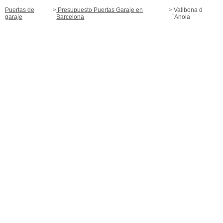
Puertas de
Presupuesto Puertas Garaje en
Vallbona d
garaje
Barcelona
´Anoia