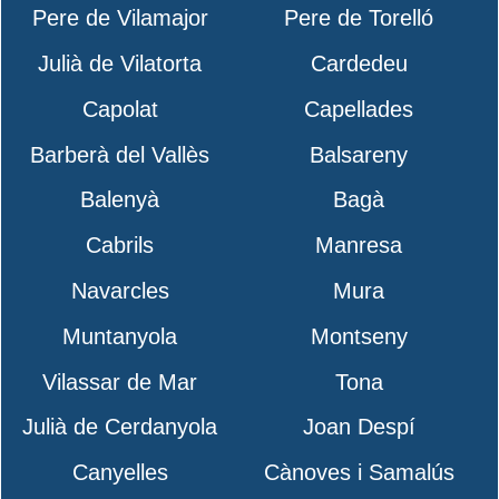
Pere de Vilamajor
Pere de Torelló
Julià de Vilatorta
Cardedeu
Capolat
Capellades
Barberà del Vallès
Balsareny
Balenyà
Bagà
Cabrils
Manresa
Navarcles
Mura
Muntanyola
Montseny
Vilassar de Mar
Tona
Julià de Cerdanyola
Joan Despí
Canyelles
Cànoves i Samalús