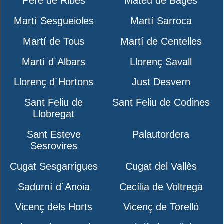
Pere de Ribes
Mateu de Bages
Martí Sesgueioles
Martí Sarroca
Martí de Tous
Martí de Centelles
Martí d´Albars
Llorenç Savall
Llorenç d´Hortons
Just Desvern
Sant Feliu de
Sant Feliu de Codines
Llobregat
Sant Esteve
Palautordera
Sesrovires
Cugat Sesgarrigues
Cugat del Vallès
Sadurní d´Anoia
Cecília de Voltregà
Vicenç dels Horts
Vicenç de Torelló