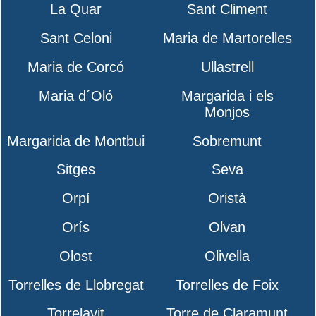
La Quar
Sant Climent
Sant Celoni
Maria de Martorelles
Maria de Corcó
Ullastrell
Maria d´Oló
Margarida i els
Monjos
Margarida de Montbui
Sobremunt
Sitges
Seva
Orpí
Oristà
Orís
Olvan
Olost
Olivella
Torrelles de Llobregat
Torrelles de Foix
Torrelavit
Torre de Claramunt