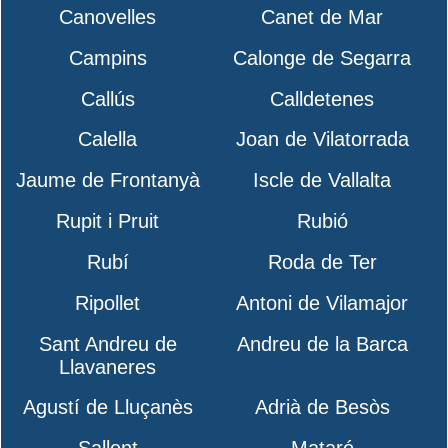
Canovelles
Canet de Mar
Campins
Calonge de Segarra
Callús
Calldetenes
Calella
Joan de Vilatorrada
Jaume de Frontanyà
Iscle de Vallalta
Rupit i Pruit
Rubió
Rubí
Roda de Ter
Ripollet
Antoni de Vilamajor
Sant Andreu de
Andreu de la Barca
Llavaneres
Agustí de Lluçanès
Adrià de Besòs