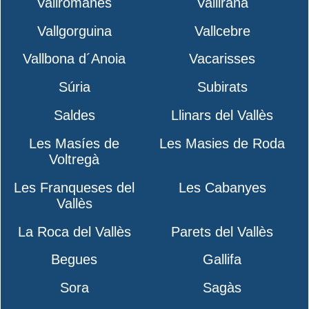
Vallromanes
Vallirana
Vallgorguina
Vallcebre
Vallbona d´Anoia
Vacarisses
Súria
Subirats
Saldes
Llinars del Vallès
Les Masíes de
Les Masies de Roda
Voltregà
Les Franqueses del
Les Cabanyes
Vallès
La Roca del Vallès
Parets del Vallès
Begues
Gallifa
Sora
Sagàs