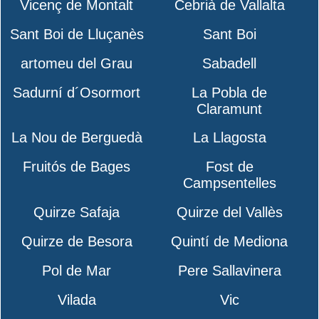
Vicenç de Montalt
Cebrià de Vallalta
Sant Boi de Lluçanès
Sant Boi
artomeu del Grau
Sabadell
Sadurní d´Osormort
La Pobla de
Claramunt
La Nou de Berguedà
La Llagosta
Fruitós de Bages
Fost de
Campsentelles
Quirze Safaja
Quirze del Vallès
Quirze de Besora
Quintí de Mediona
Pol de Mar
Pere Sallavinera
Vilada
Vic