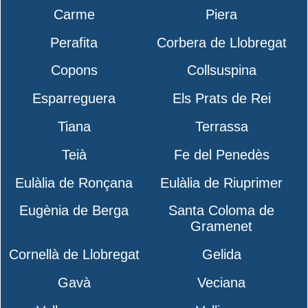
Carme
Piera
Perafita
Corbera de Llobregat
Copons
Collsuspina
Esparreguera
Els Prats de Rei
Tiana
Terrassa
Teià
Fe del Penedès
Eulàlia de Ronçana
Eulàlia de Riuprimer
Eugènia de Berga
Santa Coloma de
Gramenet
Cornellà de Llobregat
Gelida
Gavà
Veciana