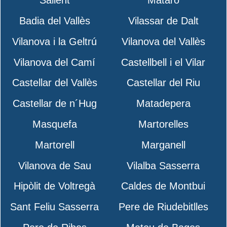
Sallent
Mataró
Badia del Vallès
Vilassar de Dalt
Vilanova i la Geltrú
Vilanova del Vallès
Vilanova del Camí
Castellbell i el Vilar
Castellar del Vallès
Castellar del Riu
Castellar de n´Hug
Matadepera
Masquefa
Martorelles
Martorell
Marganell
Vilanova de Sau
Vilalba Sasserra
Hipòlit de Voltregà
Caldes de Montbui
Sant Feliu Sasserra
Pere de Riudebitlles