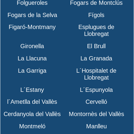
Folgueroles
Fogars de Montclús
Fogars de la Selva
Fígols
Figaró-Montmany
Esplugues de
Llobregat
Gironella
El Brull
La Llacuna
La Granada
La Garriga
L´Hospitalet de
Llobregat
L´Estany
L´Espunyola
l´Ametlla del Vallès
Cervelló
Cerdanyola del Vallès
Montornès del Vallès
Montmeló
Manlleu