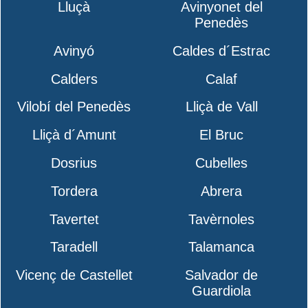
Lluçà
Avinyonet del
Penedès
Avinyó
Caldes d´Estrac
Calders
Calaf
Vilobí del Penedès
Lliçà de Vall
Lliçà d´Amunt
El Bruc
Dosrius
Cubelles
Tordera
Abrera
Tavertet
Tavèrnoles
Taradell
Talamanca
Vicenç de Castellet
Salvador de
Guardiola