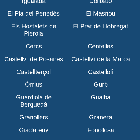
Igualada
Collbató
El Pla del Penedès
El Masnou
Els Hostalets de
El Prat de Llobregat
Pierola
Cercs
Centelles
Castellví de Rosanes
Castellví de la Marca
Castellterçol
Castellolí
Òrrius
Gurb
Guardiola de
Gualba
Berguedà
Granollers
Granera
Gisclareny
Fonollosa