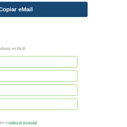
Copiar eMail
hora, es fácil:
epto la
política de privacidad
.