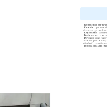
·
Responsable del trata
·
Finalidad
: gestionar e
relacionada con nuestros 
·
Legitimación
: consenti
·
Destinatarios
: no se ce
·
Derechos
: podrá ejercer
supresión, portabilidad y
retirada del consentimien
·
Información adicional