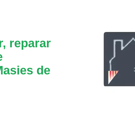
, reparar
e
Masies de