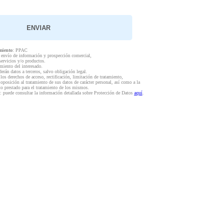
miento
: PPAC
l envío de información y prospección comercial,
servicios y/o productos.
miento del interesado.
derán datos a terceros, salvo obligación legal.
 los derechos de acceso, rectificación, limitación de tratamiento,
 oposición al tratamiento de sus datos de carácter personal, así como a la
to prestado para el tratamiento de los mismos.
: puede consultar la información detallada sobre Protección de Datos
aquí
.