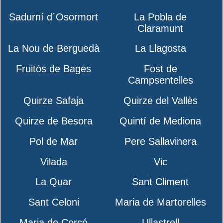
Sadurní d´Osormort
La Pobla de
Claramunt
La Nou de Berguedà
La Llagosta
Fruitós de Bages
Fost de
Campsentelles
Quirze Safaja
Quirze del Vallès
Quirze de Besora
Quintí de Mediona
Pol de Mar
Pere Sallavinera
Vilada
Vic
La Quar
Sant Climent
Sant Celoni
Maria de Martorelles
Maria de Corcó
Ullastrell