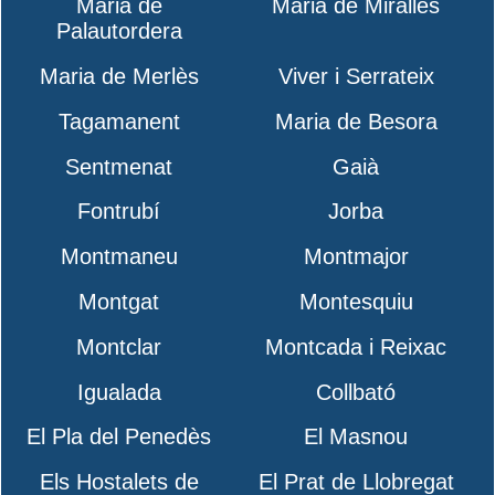
Maria de
Maria de Miralles
Palautordera
Maria de Merlès
Viver i Serrateix
Tagamanent
Maria de Besora
Sentmenat
Gaià
Fontrubí
Jorba
Montmaneu
Montmajor
Montgat
Montesquiu
Montclar
Montcada i Reixac
Igualada
Collbató
El Pla del Penedès
El Masnou
Els Hostalets de
El Prat de Llobregat