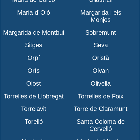
Maria d´Oló
Margarida i els
Monjos
Margarida de Montbui
Sobremunt
Sitges
Seva
Orpí
Oristà
Orís
Olvan
Olost
Olivella
Torrelles de Llobregat
Torrelles de Foix
Torrelavit
Torre de Claramunt
Torelló
Santa Coloma de
Cervelló