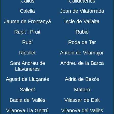
Callús
Calldetenes
Calella
Joan de Vilatorrada
Jaume de Frontanyà
Iscle de Vallalta
Rupit i Pruit
Rubió
Rubí
Roda de Ter
Ripollet
Antoni de Vilamajor
Sant Andreu de
Andreu de la Barca
Llavaneres
Agustí de Lluçanès
Adrià de Besòs
Sallent
Mataró
Badia del Vallès
Vilassar de Dalt
Vilanova i la Geltrú
Vilanova del Vallès