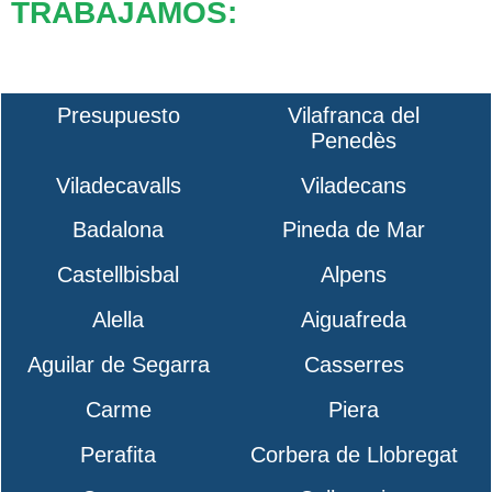
TRABAJAMOS:
Presupuesto
Vilafranca del
Penedès
Viladecavalls
Viladecans
Badalona
Pineda de Mar
Castellbisbal
Alpens
Alella
Aiguafreda
Aguilar de Segarra
Casserres
Carme
Piera
Perafita
Corbera de Llobregat