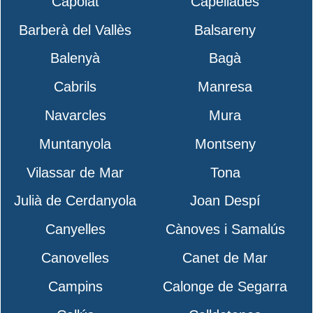
Capolat
Capellades
Barberà del Vallès
Balsareny
Balenyà
Bagà
Cabrils
Manresa
Navarcles
Mura
Muntanyola
Montseny
Vilassar de Mar
Tona
Julià de Cerdanyola
Joan Despí
Canyelles
Cànoves i Samalús
Canovelles
Canet de Mar
Campins
Calonge de Segarra