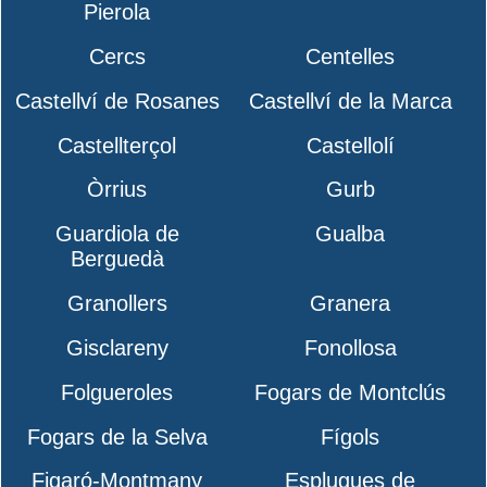
Pierola
Cercs
Centelles
Castellví de Rosanes
Castellví de la Marca
Castellterçol
Castellolí
Òrrius
Gurb
Guardiola de
Gualba
Berguedà
Granollers
Granera
Gisclareny
Fonollosa
Folgueroles
Fogars de Montclús
Fogars de la Selva
Fígols
Figaró-Montmany
Esplugues de