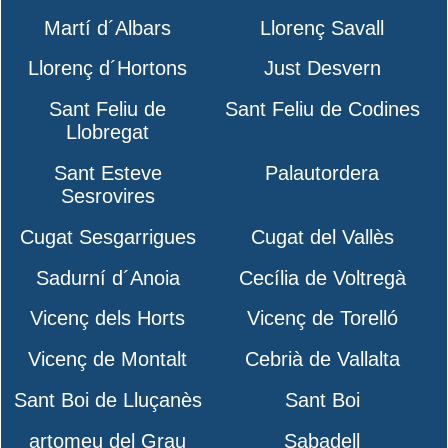
Martí d´Albars
Llorenç Savall
Llorenç d´Hortons
Just Desvern
Sant Feliu de
Sant Feliu de Codines
Llobregat
Sant Esteve
Palautordera
Sesrovires
Cugat Sesgarrigues
Cugat del Vallès
Sadurní d´Anoia
Cecília de Voltregà
Vicenç dels Horts
Vicenç de Torelló
Vicenç de Montalt
Cebrià de Vallalta
Sant Boi de Lluçanès
Sant Boi
artomeu del Grau
Sabadell