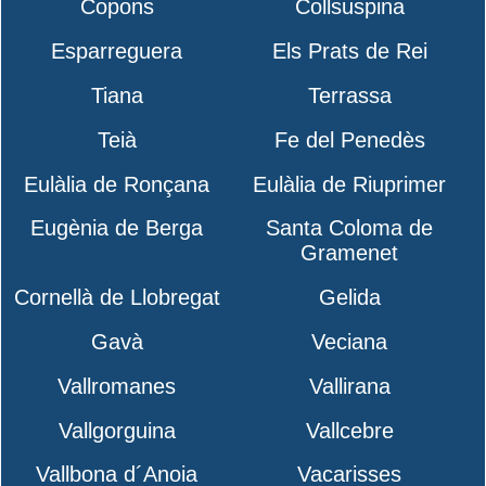
Copons
Collsuspina
Esparreguera
Els Prats de Rei
Tiana
Terrassa
Teià
Fe del Penedès
Eulàlia de Ronçana
Eulàlia de Riuprimer
Eugènia de Berga
Santa Coloma de
Gramenet
Cornellà de Llobregat
Gelida
Gavà
Veciana
Vallromanes
Vallirana
Vallgorguina
Vallcebre
Vallbona d´Anoia
Vacarisses