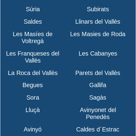
Súria
Subirats
Saldes
Llinars del Vallès
Les Masíes de
Les Masies de Roda
Voltregà
Les Franqueses del
Les Cabanyes
Vallès
La Roca del Vallès
Parets del Vallès
Begues
Gallifa
Sora
Sagàs
Lluçà
Avinyonet del
Penedès
Avinyó
Caldes d´Estrac