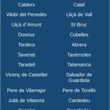
Calders
Calaf
Vilobí del Penedès
Lliçà de Vall
Lliçà d´Amunt
El Bruc
Dosrius
Cubelles
Tordera
Abrera
Tavertet
Tavèrnoles
Taradell
Talamanca
Vicenç de Castellet
Salvador de
Guardiola
Pere de Vilamajor
Pere de Torelló
Julià de Vilatorta
Cardedeu