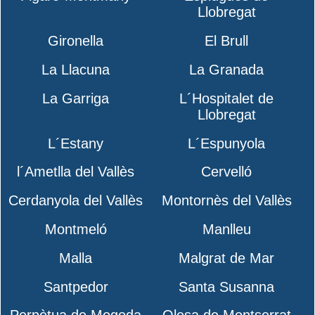
Llobregat
Gironella
El Brull
La Llacuna
La Granada
La Garriga
L´Hospitalet de
Llobregat
L´Estany
L´Espunyola
l´Ametlla del Vallès
Cervelló
Cerdanyola del Vallès
Montornès del Vallès
Montmeló
Manlleu
Malla
Malgrat de Mar
Santpedor
Santa Susanna