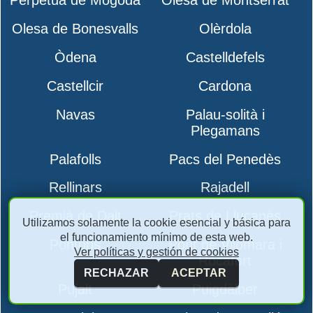
Perpètua de Mogoda
Olesa de Montserrat
Olesa de Bonesvalls
Olèrdola
Òdena
Castelldefels
Castellcir
Cardona
Navas
Palau-solità i
Plegamans
Palafolls
Pacs del Penedès
Rellinars
Rajadell
Premià de Dalt
Prats de Lluçanès
Utilizamos solamente la cookie esencial y básica para
el funcionamiento mínimo de esta web.
Pontons
Pont de Vilomara i
Ver políticas y gestión de cookies
Rocafort
RECHAZAR
ACEPTAR
Pujalt
Puigdàlber