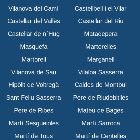
Vilanova del Camí
Castellbell i el Vilar
Castellar del Vallès
Castellar del Riu
Castellar de n´Hug
Matadepera
Masquefa
Martorelles
Martorell
Marganell
Vilanova de Sau
Vilalba Sasserra
Hipòlit de Voltregà
Caldes de Montbui
Sant Feliu Sasserra
Pere de Riudebitlles
Pere de Ribes
Mateu de Bages
Martí Sesgueioles
Martí Sarroca
Martí de Tous
Martí de Centelles