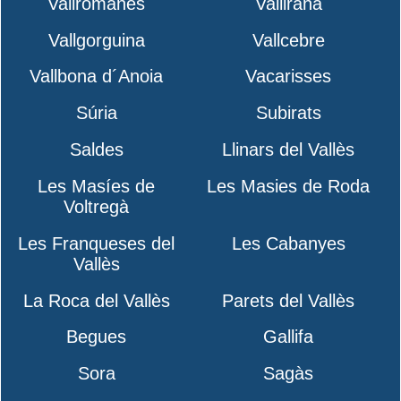
Vallromanes
Vallirana
Vallgorguina
Vallcebre
Vallbona d´Anoia
Vacarisses
Súria
Subirats
Saldes
Llinars del Vallès
Les Masíes de
Les Masies de Roda
Voltregà
Les Franqueses del
Les Cabanyes
Vallès
La Roca del Vallès
Parets del Vallès
Begues
Gallifa
Sora
Sagàs