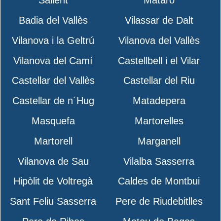
Sallent
Mataró
Badia del Vallès
Vilassar de Dalt
Vilanova i la Geltrú
Vilanova del Vallès
Vilanova del Camí
Castellbell i el Vilar
Castellar del Vallès
Castellar del Riu
Castellar de n´Hug
Matadepera
Masquefa
Martorelles
Martorell
Marganell
Vilanova de Sau
Vilalba Sasserra
Hipòlit de Voltregà
Caldes de Montbui
Sant Feliu Sasserra
Pere de Riudebitlles