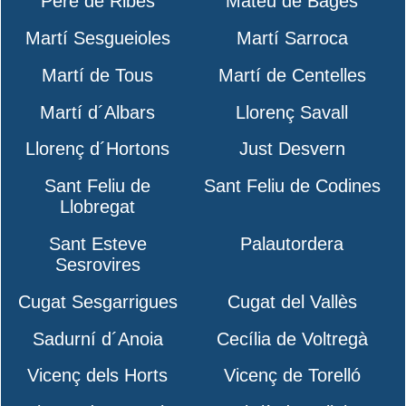
Pere de Ribes
Mateu de Bages
Martí Sesgueioles
Martí Sarroca
Martí de Tous
Martí de Centelles
Martí d´Albars
Llorenç Savall
Llorenç d´Hortons
Just Desvern
Sant Feliu de
Sant Feliu de Codines
Llobregat
Sant Esteve
Palautordera
Sesrovires
Cugat Sesgarrigues
Cugat del Vallès
Sadurní d´Anoia
Cecília de Voltregà
Vicenç dels Horts
Vicenç de Torelló