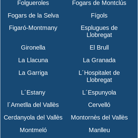
Folgueroles
Fogars de Montclús
Fogars de la Selva
Fígols
Figaró-Montmany
Esplugues de
Llobregat
Gironella
El Brull
La Llacuna
La Granada
La Garriga
L´Hospitalet de
Llobregat
L´Estany
L´Espunyola
l´Ametlla del Vallès
Cervelló
Cerdanyola del Vallès
Montornès del Vallès
Montmeló
Manlleu