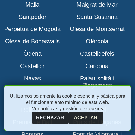
Malla
Malgrat de Mar
Santpedor
Santa Susanna
Perpètua de Mogoda
Olesa de Montserrat
Olesa de Bonesvalls
Olèrdola
Òdena
Castelldefels
Castellcir
Cardona
Navas
Palau-solità i
Plegamans
Utilizamos solamente la cookie esencial y básica para
Palafolls
Pacs del Penedès
el funcionamiento mínimo de esta web.
Ver políticas y gestión de cookies
Rellinars
Rajadell
RECHAZAR
ACEPTAR
Premià de Dalt
Prats de Lluçanès
Pontons
Pont de Vilomara i