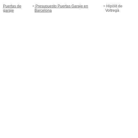
Puertas de
Presupuesto Puertas Garaje en
Hipòlit de
garaje
Barcelona
Voltregà