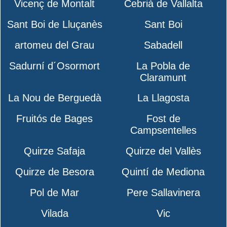
Vicenç de Montalt
Cebrià de Vallalta
Sant Boi de Lluçanès
Sant Boi
artomeu del Grau
Sabadell
Sadurní d´Osormort
La Pobla de
Claramunt
La Nou de Berguedà
La Llagosta
Fruitós de Bages
Fost de
Campsentelles
Quirze Safaja
Quirze del Vallès
Quirze de Besora
Quintí de Mediona
Pol de Mar
Pere Sallavinera
Vilada
Vic