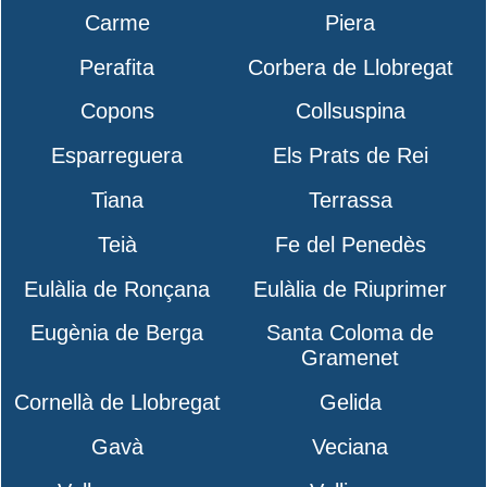
Carme
Piera
Perafita
Corbera de Llobregat
Copons
Collsuspina
Esparreguera
Els Prats de Rei
Tiana
Terrassa
Teià
Fe del Penedès
Eulàlia de Ronçana
Eulàlia de Riuprimer
Eugènia de Berga
Santa Coloma de
Gramenet
Cornellà de Llobregat
Gelida
Gavà
Veciana