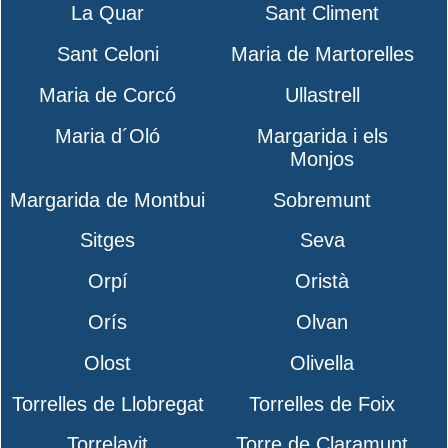
La Quar
Sant Climent
Sant Celoni
Maria de Martorelles
Maria de Corcó
Ullastrell
Maria d´Oló
Margarida i els
Monjos
Margarida de Montbui
Sobremunt
Sitges
Seva
Orpí
Oristà
Orís
Olvan
Olost
Olivella
Torrelles de Llobregat
Torrelles de Foix
Torrelavit
Torre de Claramunt