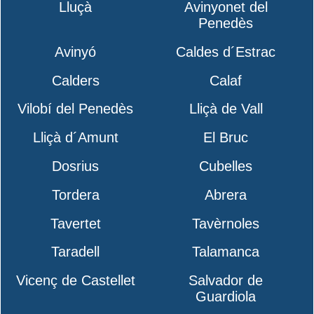
Lluçà
Avinyonet del
Penedès
Avinyó
Caldes d´Estrac
Calders
Calaf
Vilobí del Penedès
Lliçà de Vall
Lliçà d´Amunt
El Bruc
Dosrius
Cubelles
Tordera
Abrera
Tavertet
Tavèrnoles
Taradell
Talamanca
Vicenç de Castellet
Salvador de
Guardiola