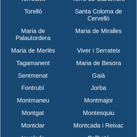
Torelló
Santa Coloma de
Cervelló
Maria de
Maria de Miralles
Palautordera
Maria de Merlès
Viver i Serrateix
Tagamanent
Maria de Besora
Sentmenat
Gaià
Fontrubí
Jorba
Montmaneu
Montmajor
Montgat
Montesquiu
Montclar
Montcada i Reixac