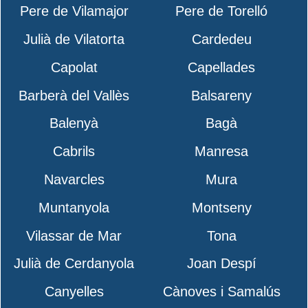
Pere de Vilamajor
Pere de Torelló
Julià de Vilatorta
Cardedeu
Capolat
Capellades
Barberà del Vallès
Balsareny
Balenyà
Bagà
Cabrils
Manresa
Navarcles
Mura
Muntanyola
Montseny
Vilassar de Mar
Tona
Julià de Cerdanyola
Joan Despí
Canyelles
Cànoves i Samalús