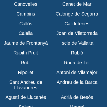
Canovelles
Canet de Mar
Campins
Calonge de Segarra
Callús
Calldetenes
Calella
Joan de Vilatorrada
Jaume de Frontanyà
Iscle de Vallalta
Rupit i Pruit
Rubió
Rubí
Roda de Ter
Ripollet
Antoni de Vilamajor
Sant Andreu de
Andreu de la Barca
Llavaneres
Agustí de Lluçanès
Adrià de Besòs