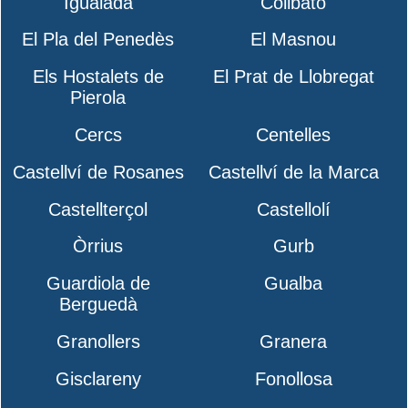
Igualada
Collbató
El Pla del Penedès
El Masnou
Els Hostalets de
El Prat de Llobregat
Pierola
Cercs
Centelles
Castellví de Rosanes
Castellví de la Marca
Castellterçol
Castellolí
Òrrius
Gurb
Guardiola de
Gualba
Berguedà
Granollers
Granera
Gisclareny
Fonollosa