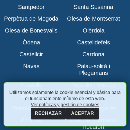
Santpedor
Santa Susanna
Perpètua de Mogoda
Olesa de Montserrat
Olesa de Bonesvalls
Olèrdola
Òdena
Castelldefels
Castellcir
Cardona
Navas
Palau-solità i
Plegamans
Palafolls
Pacs del Penedès
Utilizamos solamente la cookie esencial y básica para
Rellinars
Rajadell
el funcionamiento mínimo de esta web.
Ver políticas y gestión de cookies
Premià de Dalt
Prats de Lluçanès
RECHAZAR
ACEPTAR
Pontons
Pont de Vilomara i
Rocafort