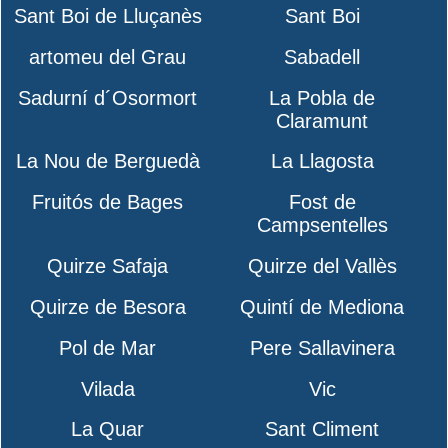
Sant Boi de Lluçanès
Sant Boi
artomeu del Grau
Sabadell
Sadurní d´Osormort
La Pobla de
Claramunt
La Nou de Berguedà
La Llagosta
Fruitós de Bages
Fost de
Campsentelles
Quirze Safaja
Quirze del Vallès
Quirze de Besora
Quintí de Mediona
Pol de Mar
Pere Sallavinera
Vilada
Vic
La Quar
Sant Climent