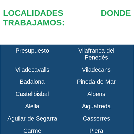
LOCALIDADES DONDE
TRABAJAMOS:
Presupuesto
Vilafranca del
Penedès
Viladecavalls
Viladecans
Badalona
Pineda de Mar
Castellbisbal
Alpens
Alella
Aiguafreda
Aguilar de Segarra
Casserres
Carme
Piera