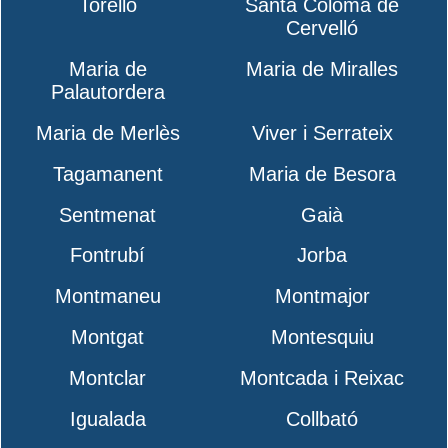
Torelló
Santa Coloma de
Cervelló
Maria de
Maria de Miralles
Palautordera
Maria de Merlès
Viver i Serrateix
Tagamanent
Maria de Besora
Sentmenat
Gaià
Fontrubí
Jorba
Montmaneu
Montmajor
Montgat
Montesquiu
Montclar
Montcada i Reixac
Igualada
Collbató