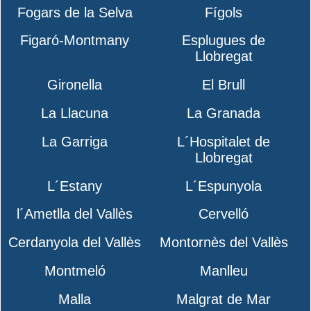
Fogars de la Selva
Fígols
Figaró-Montmany
Esplugues de
Llobregat
Gironella
El Brull
La Llacuna
La Granada
La Garriga
L´Hospitalet de
Llobregat
L´Estany
L´Espunyola
l´Ametlla del Vallès
Cervelló
Cerdanyola del Vallès
Montornès del Vallès
Montmeló
Manlleu
Malla
Malgrat de Mar