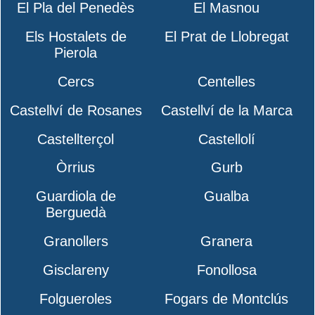
El Pla del Penedès
El Masnou
Els Hostalets de
El Prat de Llobregat
Pierola
Cercs
Centelles
Castellví de Rosanes
Castellví de la Marca
Castellterçol
Castellolí
Òrrius
Gurb
Guardiola de
Gualba
Berguedà
Granollers
Granera
Gisclareny
Fonollosa
Folgueroles
Fogars de Montclús