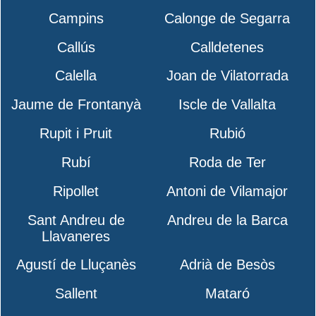
Campins
Calonge de Segarra
Callús
Calldetenes
Calella
Joan de Vilatorrada
Jaume de Frontanyà
Iscle de Vallalta
Rupit i Pruit
Rubió
Rubí
Roda de Ter
Ripollet
Antoni de Vilamajor
Sant Andreu de
Andreu de la Barca
Llavaneres
Agustí de Lluçanès
Adrià de Besòs
Sallent
Mataró