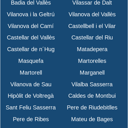
Badia del Vallès
Vilassar de Dalt
Vilanova i la Geltrú
Vilanova del Vallès
Vilanova del Camí
Castellbell i el Vilar
Castellar del Vallès
Castellar del Riu
Castellar de n´Hug
Matadepera
Masquefa
Martorelles
Martorell
Marganell
Vilanova de Sau
Vilalba Sasserra
Hipòlit de Voltregà
Caldes de Montbui
Sant Feliu Sasserra
Pere de Riudebitlles
Pere de Ribes
Mateu de Bages