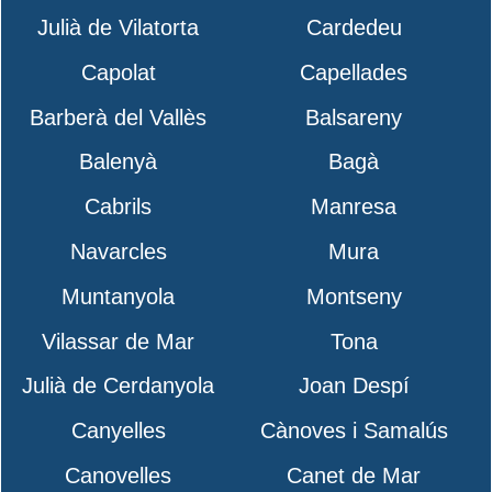
Julià de Vilatorta
Cardedeu
Capolat
Capellades
Barberà del Vallès
Balsareny
Balenyà
Bagà
Cabrils
Manresa
Navarcles
Mura
Muntanyola
Montseny
Vilassar de Mar
Tona
Julià de Cerdanyola
Joan Despí
Canyelles
Cànoves i Samalús
Canovelles
Canet de Mar