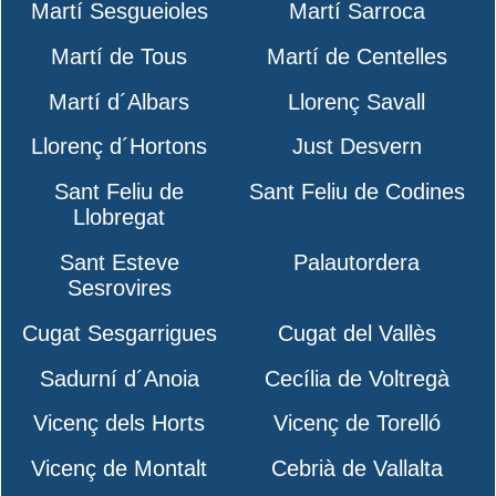
Martí Sesgueioles
Martí Sarroca
Martí de Tous
Martí de Centelles
Martí d´Albars
Llorenç Savall
Llorenç d´Hortons
Just Desvern
Sant Feliu de
Sant Feliu de Codines
Llobregat
Sant Esteve
Palautordera
Sesrovires
Cugat Sesgarrigues
Cugat del Vallès
Sadurní d´Anoia
Cecília de Voltregà
Vicenç dels Horts
Vicenç de Torelló
Vicenç de Montalt
Cebrià de Vallalta