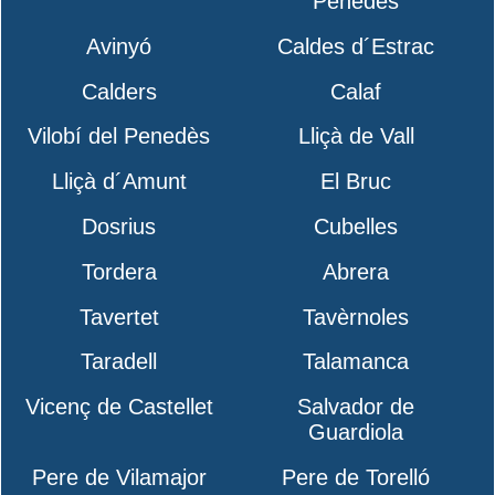
Penedès
Avinyó
Caldes d´Estrac
Calders
Calaf
Vilobí del Penedès
Lliçà de Vall
Lliçà d´Amunt
El Bruc
Dosrius
Cubelles
Tordera
Abrera
Tavertet
Tavèrnoles
Taradell
Talamanca
Vicenç de Castellet
Salvador de
Guardiola
Pere de Vilamajor
Pere de Torelló