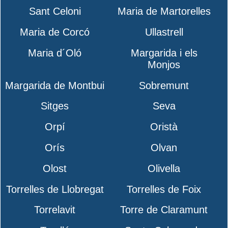
Sant Celoni
Maria de Martorelles
Maria de Corcó
Ullastrell
Maria d´Oló
Margarida i els
Monjos
Margarida de Montbui
Sobremunt
Sitges
Seva
Orpí
Oristà
Orís
Olvan
Olost
Olivella
Torrelles de Llobregat
Torrelles de Foix
Torrelavit
Torre de Claramunt