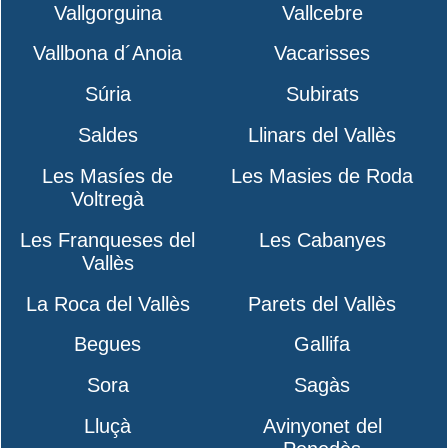
Vallgorguina
Vallcebre
Vallbona d´Anoia
Vacarisses
Súria
Subirats
Saldes
Llinars del Vallès
Les Masíes de
Les Masies de Roda
Voltregà
Les Franqueses del
Les Cabanyes
Vallès
La Roca del Vallès
Parets del Vallès
Begues
Gallifa
Sora
Sagàs
Lluçà
Avinyonet del