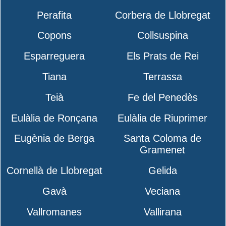
Perafita
Corbera de Llobregat
Copons
Collsuspina
Esparreguera
Els Prats de Rei
Tiana
Terrassa
Teià
Fe del Penedès
Eulàlia de Ronçana
Eulàlia de Riuprimer
Eugènia de Berga
Santa Coloma de
Gramenet
Cornellà de Llobregat
Gelida
Gavà
Veciana
Vallromanes
Vallirana