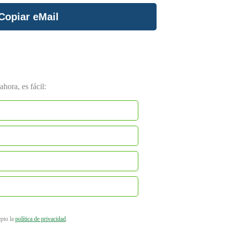
Copiar eMail
hora, es fácil:
epto la
política de privacidad
.