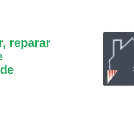
, reparar
e
 de