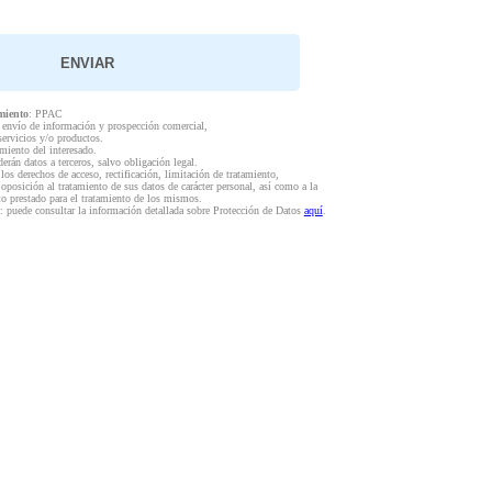
miento
: PPAC
l envío de información y prospección comercial,
servicios y/o productos.
miento del interesado.
derán datos a terceros, salvo obligación legal.
 los derechos de acceso, rectificación, limitación de tratamiento,
 oposición al tratamiento de sus datos de carácter personal, así como a la
to prestado para el tratamiento de los mismos.
: puede consultar la información detallada sobre Protección de Datos
aquí
.