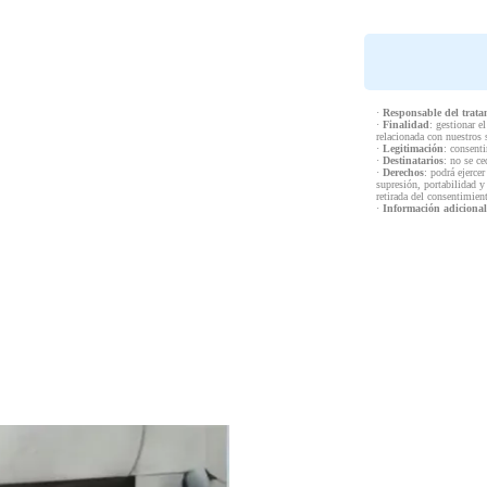
·
Responsable del trata
·
Finalidad
: gestionar e
relacionada con nuestros 
·
Legitimación
: consenti
·
Destinatarios
: no se ce
·
Derechos
: podrá ejercer
supresión, portabilidad y
retirada del consentimien
·
Información adicional