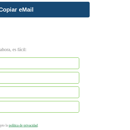
Copiar eMail
hora, es fácil:
epto la
política de privacidad
.