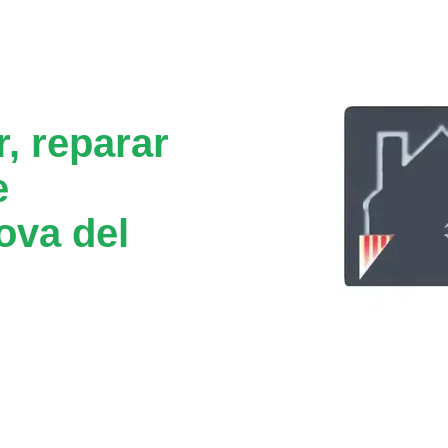
, reparar
e
ova del