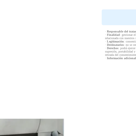
·
Responsable del trata
·
Finalidad
: gestionar e
relacionada con nuestros 
·
Legitimación
: consenti
·
Destinatarios
: no se ce
·
Derechos
: podrá ejercer
supresión, portabilidad y
retirada del consentimien
·
Información adicional