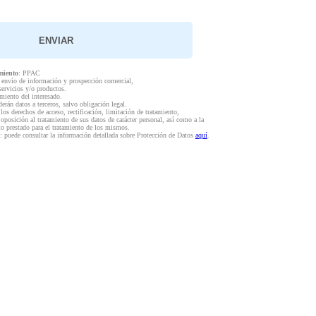
miento
: PPAC
l envío de información y prospección comercial,
servicios y/o productos.
miento del interesado.
derán datos a terceros, salvo obligación legal.
 los derechos de acceso, rectificación, limitación de tratamiento,
 oposición al tratamiento de sus datos de carácter personal, así como a la
to prestado para el tratamiento de los mismos.
: puede consultar la información detallada sobre Protección de Datos
aquí
.