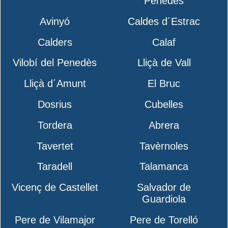
Penedès
Avinyó
Caldes d´Estrac
Calders
Calaf
Vilobí del Penedès
Lliçà de Vall
Lliçà d´Amunt
El Bruc
Dosrius
Cubelles
Tordera
Abrera
Tavertet
Tavèrnoles
Taradell
Talamanca
Vicenç de Castellet
Salvador de
Guardiola
Pere de Vilamajor
Pere de Torelló