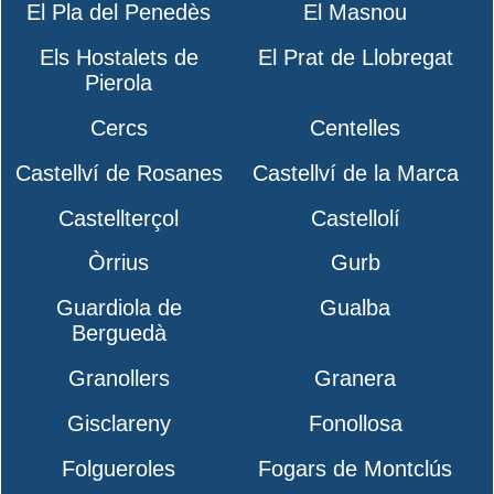
El Pla del Penedès
El Masnou
Els Hostalets de
El Prat de Llobregat
Pierola
Cercs
Centelles
Castellví de Rosanes
Castellví de la Marca
Castellterçol
Castellolí
Òrrius
Gurb
Guardiola de
Gualba
Berguedà
Granollers
Granera
Gisclareny
Fonollosa
Folgueroles
Fogars de Montclús