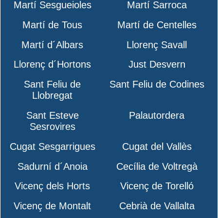
Martí Sesgueioles
Martí Sarroca
Martí de Tous
Martí de Centelles
Martí d´Albars
Llorenç Savall
Llorenç d´Hortons
Just Desvern
Sant Feliu de
Sant Feliu de Codines
Llobregat
Sant Esteve
Palautordera
Sesrovires
Cugat Sesgarrigues
Cugat del Vallès
Sadurní d´Anoia
Cecília de Voltregà
Vicenç dels Horts
Vicenç de Torelló
Vicenç de Montalt
Cebrià de Vallalta