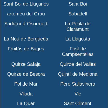
Sant Boi de Lluçanès
Sant Boi
artomeu del Grau
Sabadell
Sadurní d´Osormort
La Pobla de
Claramunt
La Nou de Berguedà
La Llagosta
Fruitós de Bages
Fost de
Campsentelles
Quirze Safaja
Quirze del Vallès
Quirze de Besora
Quintí de Mediona
Pol de Mar
Pere Sallavinera
Vilada
Vic
La Quar
Sant Climent