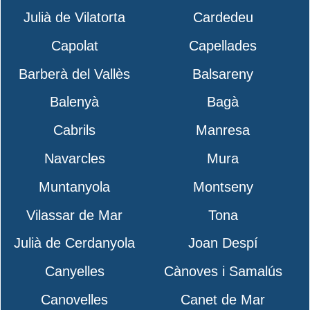
Julià de Vilatorta
Cardedeu
Capolat
Capellades
Barberà del Vallès
Balsareny
Balenyà
Bagà
Cabrils
Manresa
Navarcles
Mura
Muntanyola
Montseny
Vilassar de Mar
Tona
Julià de Cerdanyola
Joan Despí
Canyelles
Cànoves i Samalús
Canovelles
Canet de Mar