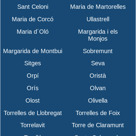
Sant Celoni
Maria de Martorelles
Maria de Corcó
Ullastrell
Maria d´Oló
Margarida i els
Monjos
Margarida de Montbui
Sobremunt
Sitges
Seva
Orpí
Oristà
Orís
Olvan
Olost
Olivella
Torrelles de Llobregat
Torrelles de Foix
Torrelavit
Torre de Claramunt