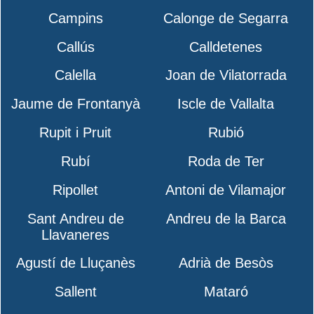
Campins
Calonge de Segarra
Callús
Calldetenes
Calella
Joan de Vilatorrada
Jaume de Frontanyà
Iscle de Vallalta
Rupit i Pruit
Rubió
Rubí
Roda de Ter
Ripollet
Antoni de Vilamajor
Sant Andreu de
Andreu de la Barca
Llavaneres
Agustí de Lluçanès
Adrià de Besòs
Sallent
Mataró