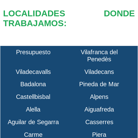
LOCALIDADES DONDE
TRABAJAMOS:
Presupuesto
Vilafranca del
Penedès
Viladecavalls
Viladecans
Badalona
Pineda de Mar
Castellbisbal
Alpens
Alella
Aiguafreda
Aguilar de Segarra
Casserres
Carme
Piera