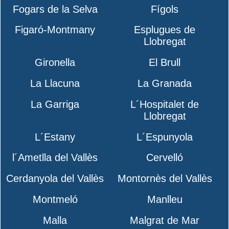
Fogars de la Selva
Fígols
Figaró-Montmany
Esplugues de
Llobregat
Gironella
El Brull
La Llacuna
La Granada
La Garriga
L´Hospitalet de
Llobregat
L´Estany
L´Espunyola
l´Ametlla del Vallès
Cervelló
Cerdanyola del Vallès
Montornès del Vallès
Montmeló
Manlleu
Malla
Malgrat de Mar