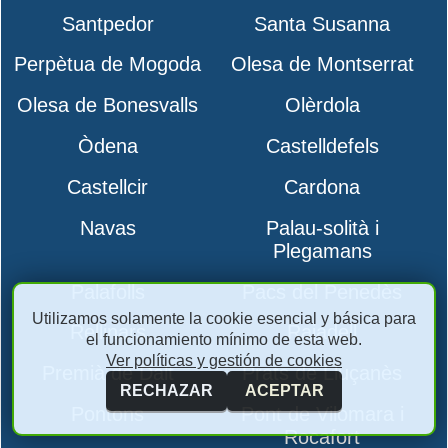
Santpedor
Santa Susanna
Perpètua de Mogoda
Olesa de Montserrat
Olesa de Bonesvalls
Olèrdola
Òdena
Castelldefels
Castellcir
Cardona
Navas
Palau-solità i
Plegamans
Palafolls
Pacs del Penedès
Utilizamos solamente la cookie esencial y básica para
Rellinars
Rajadell
el funcionamiento mínimo de esta web.
Ver políticas y gestión de cookies
Premià de Dalt
Prats de Lluçanès
RECHAZAR
ACEPTAR
Pontons
Pont de Vilomara i
Rocafort