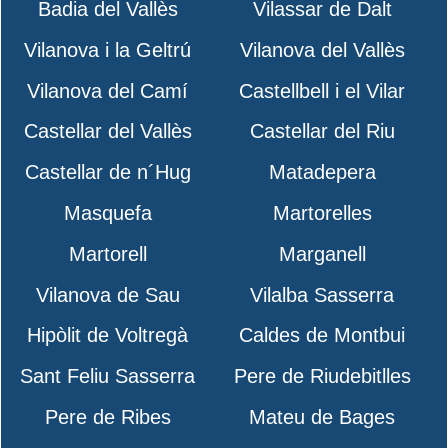
Badia del Vallès
Vilassar de Dalt
Vilanova i la Geltrú
Vilanova del Vallès
Vilanova del Camí
Castellbell i el Vilar
Castellar del Vallès
Castellar del Riu
Castellar de n´Hug
Matadepera
Masquefa
Martorelles
Martorell
Marganell
Vilanova de Sau
Vilalba Sasserra
Hipòlit de Voltregà
Caldes de Montbui
Sant Feliu Sasserra
Pere de Riudebitlles
Pere de Ribes
Mateu de Bages