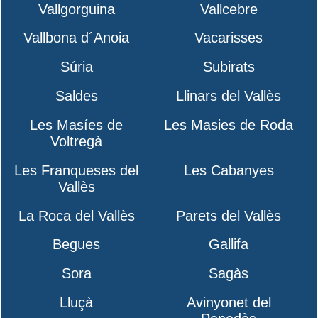
Vallgorguina
Vallcebre
Vallbona d´Anoia
Vacarisses
Súria
Subirats
Saldes
Llinars del Vallès
Les Masíes de
Les Masies de Roda
Voltregà
Les Franqueses del
Les Cabanyes
Vallès
La Roca del Vallès
Parets del Vallès
Begues
Gallifa
Sora
Sagàs
Lluçà
Avinyonet del