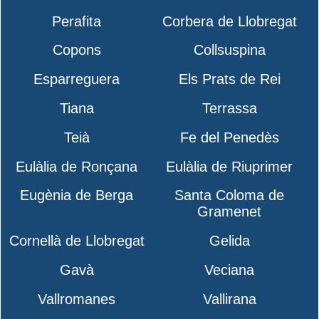
Perafita
Corbera de Llobregat
Copons
Collsuspina
Esparreguera
Els Prats de Rei
Tiana
Terrassa
Teià
Fe del Penedès
Eulàlia de Ronçana
Eulàlia de Riuprimer
Eugènia de Berga
Santa Coloma de
Gramenet
Cornellà de Llobregat
Gelida
Gavà
Veciana
Vallromanes
Vallirana