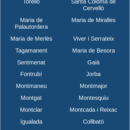
Torelló
Santa Coloma de
Cervelló
Maria de
Maria de Miralles
Palautordera
Maria de Merlès
Viver i Serrateix
Tagamanent
Maria de Besora
Sentmenat
Gaià
Fontrubí
Jorba
Montmaneu
Montmajor
Montgat
Montesquiu
Montclar
Montcada i Reixac
Igualada
Collbató